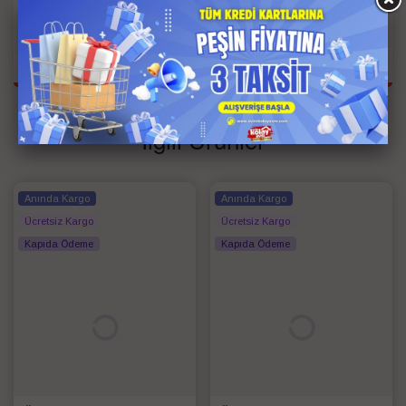
Kişi Bilgisi
Tek Kişilik
Renk
Bej
İlgili Ürünler
Anında Kargo
Anında Kargo
Ücretsiz Kargo
Ücretsiz Kargo
Kapıda Ödeme
Kapıda Ödeme