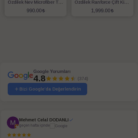
Özdilek Nev Microfiber Tek Kişilik Yorgan
Özdilek Ranforce Çift Kişilik Yorgan 195x215 Beyaz
990.00
1,999.00
SEPETE EKLE
SEPETE EKLE
Google Yorumları
4.8
(374)
Bizi Google'da Değerlendirin
Mehmet Celal DODANLI
geçen hafta içinde