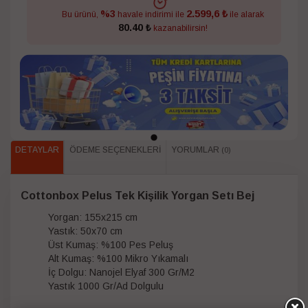
2.599,6 ₺
%3
Bu ürünü,
havale indirimi ile
ile alarak
80.40 ₺
kazanabilirsin!
DETAYLAR
ÖDEME SEÇENEKLERI
YORUMLAR
(0)
Cottonbox Pelus Tek Kişilik Yorgan Setı Bej
Yorgan: 155x215 cm
Yastık: 50x70 cm
Üst Kumaş: %100 Pes Peluş
Alt Kumaş: %100 Mikro Yıkamalı
İç Dolgu: Nanojel Elyaf 300 Gr/M2
Yastık 1000 Gr/Ad Dolgulu