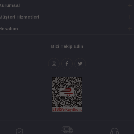
Kurumsal
Müşteri Hizmetleri
Hesabım
Bizi Takip Edin