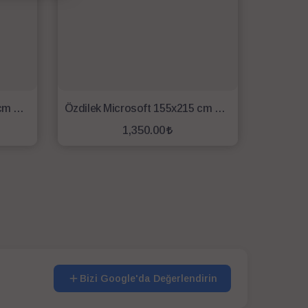
Özdilek Microsoft 195x215 cm Çift Kişilik Yorgan - Beyaz
Özdilek Microsoft 155x215 cm Tek Kişilik Yorgan - Beyaz
1,350.00
SEPETE EKLE
Bizi Google'da Değerlendirin