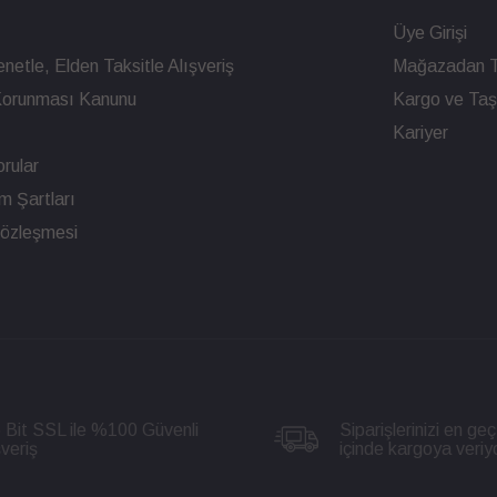
Üye Girişi
netle, Elden Taksitle Alışveriş
Mağazadan T
n Korunması Kanunu
Kargo ve Taşı
Kariyer
rular
ım Şartları
Sözleşmesi
 Bit SSL ile %100 Güvenli
Siparişlerinizi en geç
şveriş
içinde kargoya veriy