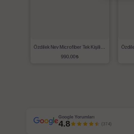
Özdilek Nev Microfiber Tek Kişilik Yorgan
990.00
SEPETE EKLE
Google Yorumları
4.8
(374)