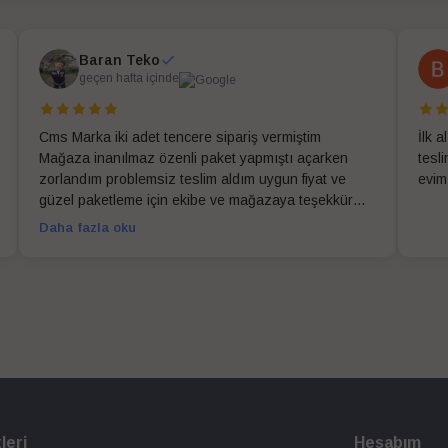
Baran Teko
geçen hafta içinde
Cms Marka iki adet tencere sipariş vermiştim
İlk 
Mağaza inanılmaz özenli paket yapmıştı açarken
tesl
zorlandım problemsiz teslim aldım uygun fiyat ve
evim
güzel paketleme için ekibe ve mağazaya teşekkür
ederim
Daha fazla oku
leri
Hesabım