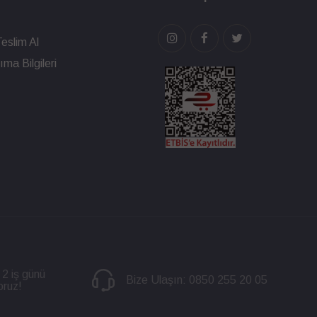
eslim Al
ma Bilgileri
 2 iş günü
Bize Ulaşın:
0850 255 20 05
oruz!