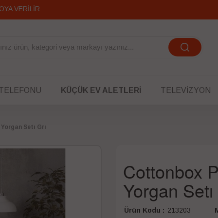
OYA VERİLİR
 TELEFONU
KÜÇÜK EV ALETLERI
TELEVIZYON
 Yorgan Setı Grı
Cottonbox Pe
Yorgan Setı 
Ürün Kodu :
213203
M