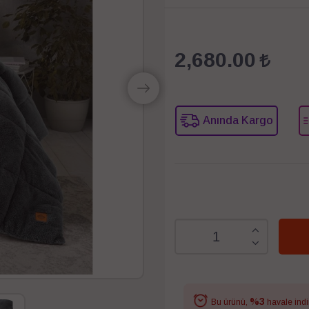
2,680.00
Anında Kargo
%3
Bu ürünü,
havale indi