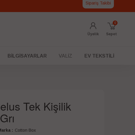
Sipariş Takibi
0
Üyelik
Sepet
BILGISAYARLAR
VALIZ
EV TEKSTILI
lus Tek Kişilik
Grı
arka :
Cotton Box