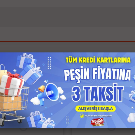
İlgili Ürünler
 Kargo
Anında Kargo
z Kargo
Ücretsiz Kargo
 Ödeme
Kapıda Ödeme