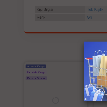
Kişi Bilgisi
Tek Kişilik
Renk
Gri
Anında Kargo
Anında
Ücretsiz Kargo
Ücretsi
Kapıda Ödeme
Kapıda