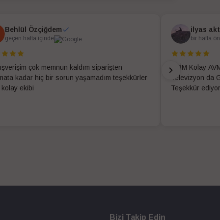
Behlül Özçiğdem
ilyas ak
geçen hafta içinde
bir hafta ö
alışverişim çok memnun kaldım siparişten
EVİM Kolay AVM
imata kadar hiç bir sorun yaşamadım teşekkürler
Televizyon da G
 kolay ekibi
Teşekkür ediyo
Bizi Takip Edin