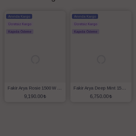
Anında Kargo
Anında Kargo
Ücretsiz Kargo
Ücretsiz Kargo
Kapıda Ödeme
Kapıda Ödeme
Fakir Arya Rosie 1500 W 5 lt Hamur Yoğurma Makinesi
Fakir Arya Deep Mint 1500 W 5 lt Hamur Yoğurma Makinesi
9,190.00
6,750.00
SEPETE EKLE
SEPETE EKLE