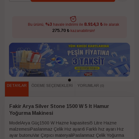
8.914,3 ₺
%3
Bu ürünü,
havale indirimi ile
ile alarak
275.70 ₺
kazanabilirsin!
DETAYLAR
ÖDEME SEÇENEKLERI
YORUMLAR
(0)
Fakir Arya Silver Stone 1500 W 5 lt Hamur
Yoğurma Makinesi
ModelArya Güç1500 W Hazne kapasitesi5 Litre Hazne
malzemesiPaslanmaz Çelik Hız ayarı6 Farklı hız ayarı Hız
ayar butonuVar Çırpıcı materyaliPaslanmaz Çelik Yoğurma