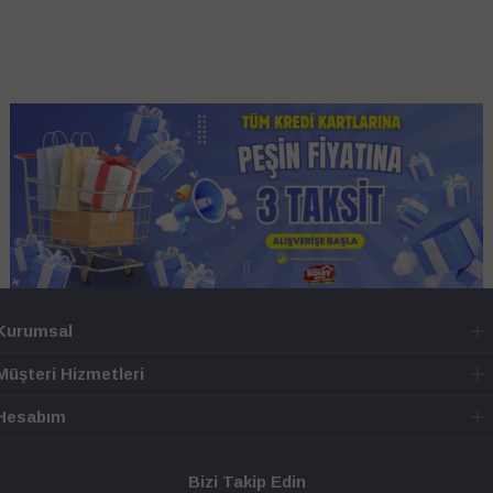
Kurumsal
Müşteri Hizmetleri
Hesabım
Bizi Takip Edin