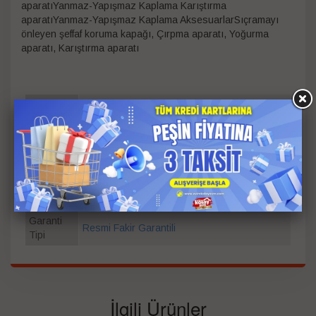
aparatıYanmaz-Yapışmaz Kaplama Karıştırma
aparatıYanmaz-Yapışmaz Kaplama AksesuarlarSıçramayı
önleyen şeffaf koruma kapağı, Çırpma aparatı, Yoğurma
aparatı, Karıştırma aparatı
Litre
5.0
Güç
1500 W
Renk
Silver
Garanti
Süresi
2
(Yıl)
Garanti
Resmi Fakir Garantili
Tipi
İlgili Ürünler