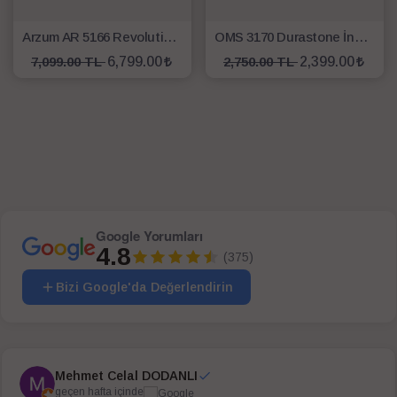
Arzum AR 5166 Revolution Hava Üflemeli Saç Şekillendirici
OMS 3170 Durastone İndüksiyonlu 22 cm Peek Kaplamalı Derin Tencere
7,099.00 TL
6,799.00
2,750.00 TL
2,399.00
SEPETE EKLE
SEPETE EKLE
Google Yorumları
4.8
(375)
Bizi Google'da Değerlendirin
Mehmet Celal DODANLI
geçen hafta içinde