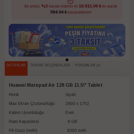
18.913,06 ₺
%3
Bu ürünü,
havale indirimi ile
ile alarak
584.94 ₺
kazanabilirsin!
DETAYLAR
ÖDEME SEÇENEKLERI
YORUMLAR
(0)
Huawei Matepad Air 128 GB 11.5\" Tablet
Renk Siyah
Max Ekran Çözünürlüğü 2800 x 1752
Kalem Uyumluluğu Evet
Ram Kapasitesi 8 GB
Pil Gücü (mAh) 8300 mAh