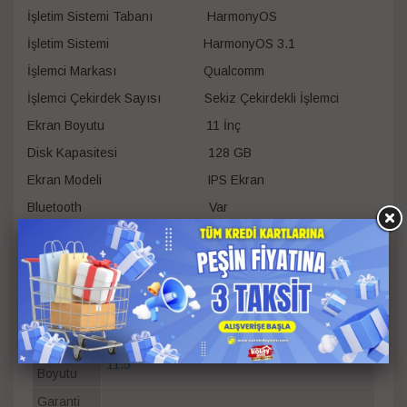
İşletim Sistemi Tabanı HarmonyOS
İşletim Sistemi HarmonyOS 3.1
İşlemci Markası Qualcomm
İşlemci Çekirdek Sayısı Sekiz Çekirdekli İşlemci
Ekran Boyutu 11 İnç
Disk Kapasitesi 128 GB
Ekran Modeli IPS Ekran
Bluetooth Var
Kamera Çift Kamera
RAM
8 GB
SSD
128 GB
Harddisk
Ekran
11.5
Boyutu
Garanti