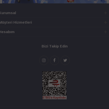
Kurumsal
Müşteri Hizmetleri
Hesabım
Bizi Takip Edin