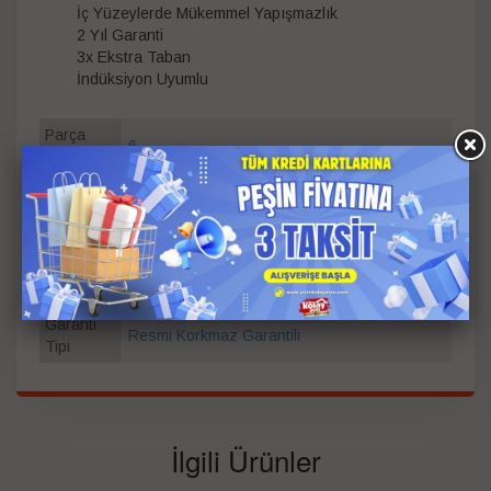
İç Yüzeylerde Mükemmel Yapışmazlık
2 Yıl Garanti
3x Ekstra Taban
İndüksiyon Uyumlu
Parça
6
Sayısı
Ölçü
18 cm
,
20 cm
,
22 cm
Bilgisi
Garanti
Süresi
2
(Yıl)
Garanti
Resmi Korkmaz Garantili
Tipi
İlgili Ürünler