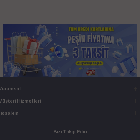
Kurumsal
Müşteri Hizmetleri
Hesabım
Bizi Takip Edin