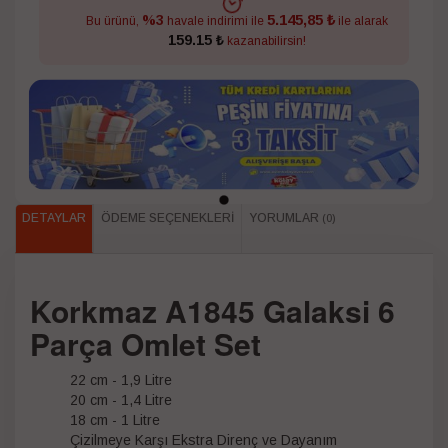
5.145,85 ₺
%3
Bu ürünü,
havale indirimi ile
ile alarak
159.15 ₺
kazanabilirsin!
DETAYLAR
ÖDEME SEÇENEKLERI
YORUMLAR
(0)
Korkmaz A1845 Galaksi 6
Parça Omlet Set
22 cm - 1,9 Litre
20 cm - 1,4 Litre
18 cm - 1 Litre
Çizilmeye Karşı Ekstra Direnç ve Dayanım