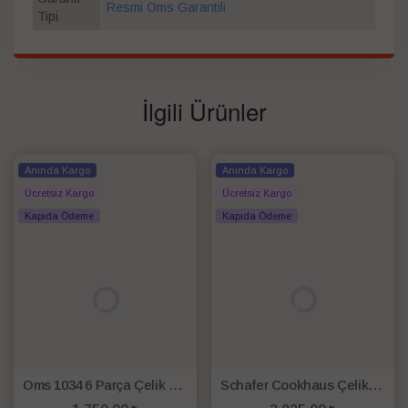
Resmi Oms Garantili
Tipi
İlgili Ürünler
Anında Kargo
Anında Kargo
Ücretsiz Kargo
Ücretsiz Kargo
Kapıda Ödeme
Kapıda Ödeme
Oms 1034 6 Parça Çelik Sahan Seti Kırmızı
Schafer Cookhaus Çelik Sahan Seti-6 Parça-Gümüş