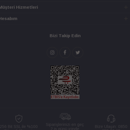
Müşteri Hizmetleri
Hesabım
Bizi Takip Edin
Siparişlerinizi en geç
256 Bit SSL ile %100
Bize Ulaşın:
0850
2 iş günü içinde