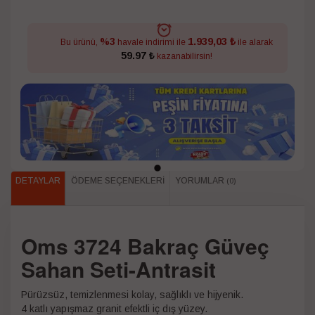
1.939,03 ₺
%3
Bu ürünü,
havale indirimi ile
ile alarak
59.97 ₺
kazanabilirsin!
DETAYLAR
ÖDEME SEÇENEKLERI
YORUMLAR
(0)
Oms 3724 Bakraç Güveç
Sahan Seti-Antrasit
Pürüzsüz, temizlenmesi kolay, sağlıklı ve hijyenik.
4 katlı yapışmaz granit efektli iç dış yüzey.