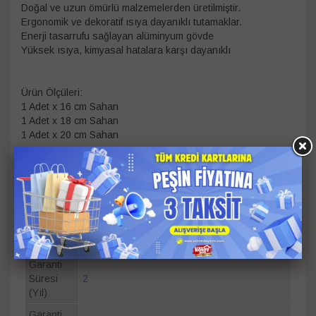
Doğal ve uzun ömürlü malzemelerden üretilmiştir.
Ergonomik ve dekoratif ısıya dayanıklı tutamaklar.
Enerji tasarrufu sağlayan alüminyum gövde
Yüksek ısıya, kimyasal hatalara karşı dayanıklı
Ürün Ölçüleri:
1 Adet x 16 cm Sahan
1 Adet x 18 cm Sahan
1 Adet x 20 cm Sahan
Parça
6
Sayısı
Ölçü
16 cm
,
18 cm
,
20 cm
Bilgisi
Renk
Antrasit
Garanti
Süresi
2
(Yıl)
Garanti