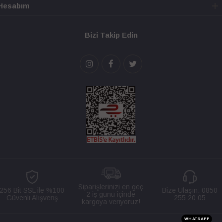
Hesabım
Bizi Takip Edin
Siparişlerinizi en geç
256 Bit SSL ile %100
Bize Ulaşın:
0850
2 iş günü içinde
Güvenli Alışveriş
255 20 05
kargoya veriyoruz!
WHATSAPP