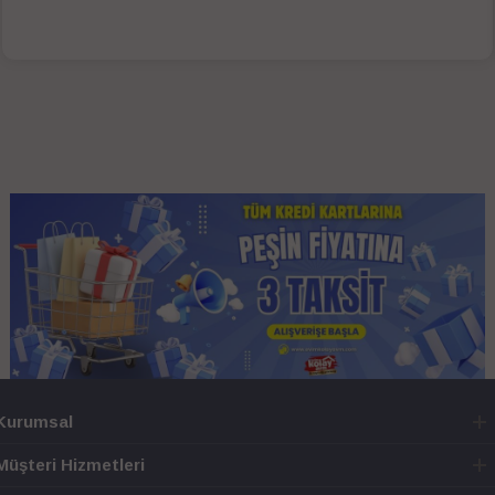
Kurumsal
Müşteri Hizmetleri