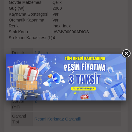
Gövde Malzemesi
Çelik
Güç (W)
2000
Kaynama Göstergesi
Var
Otomatik Kapanma
Var
Renk
Inox, Inox
Stok Kodu
İAVMV00000ADIOS
Su Isıtıcı Kapasitesi (L)
4
Demlik
1.8 Litre
Alt
4 Litre
Çaydanlık
Güç
2000 W
Renk
Inox
Garanti
Süresi
2
(Yıl)
Garanti
Resmi Korkmaz Garantili
Tipi