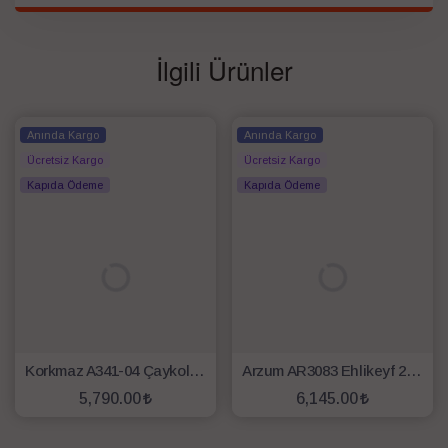
İlgili Ürünler
Anında Kargo
Anında Kargo
Ücretsiz Kargo
Ücretsiz Kargo
Kapıda Ödeme
Kapıda Ödeme
Korkmaz A341-04 Çaykolik 2000 W Çelik Semaver - Siyah
Arzum AR3083 Ehlikeyf 2200 W Cam Demlikli Semaver -Siyah
5,790.00
6,145.00
SEPETE EKLE
SEPETE EKLE