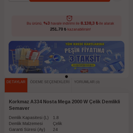
8.138,3 ₺
%3
Bu ürünü,
havale indirimi ile
ile alarak
251.70 ₺
kazanabilirsin!
DETAYLAR
ÖDEME SEÇENEKLERI
YORUMLAR
(0)
Korkmaz A334 Nosta Mega 2000 W Çelik Demlikli
Semaver
Demlik Kapasitesi (L)
1.8
Demlik Malzemesi
Çelik
Garanti Süresi (Ay)
24