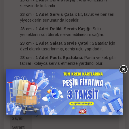
servisinde kullanılır.
23 cm - 1 Adet Servis Çatalı:
Et, tavuk ve benzeri
yiyeceklerin sunumunda idealdir.
23 cm - 1 Adet Delikli Servis Kaşığı:
Sulu
yemeklerin süzülerek servis edilmesini sağlar.
23 cm - 1 Adet Salata Servis Çatalı:
Salatalar için
özel olarak tasarlanmış, geniş uçlu yapıdadır.
23 cm - 1 Adet Pasta Spatulasi:
Pasta ve kek gibi
tatlıları kolayca servis etmenize yardımcı olur.
23 cm - 1 Adet Kepçe:
Çorba ve sos gibi sıvı
yiyeceklerin pratik şekilde sunulmasını sağlar.
14 cm - 6 Adet Meze Kaşığı:
Mezeler, atıştırmalıklar
ve küçük porsiyonlar için çok amaçlı kullanım imkânı
sunar.
Parça
12
Sayısı
Garanti