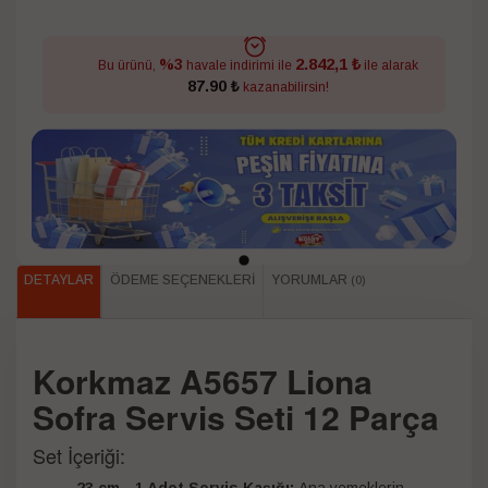
2.842,1 ₺
%3
Bu ürünü,
havale indirimi ile
ile alarak
87.90 ₺
kazanabilirsin!
DETAYLAR
ÖDEME SEÇENEKLERI
YORUMLAR
(0)
Korkmaz A5657 Liona
Sofra Servis Seti 12 Parça
Set İçeriği:
23 cm - 1 Adet Servis Kaşığı:
Ana yemeklerin