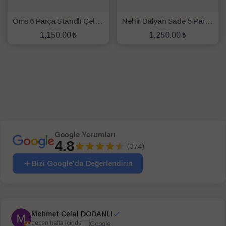
Oms 6 Parça Standlı Çelik SErvis Takımı 2MM
Nehir Dalyan Sade 5 Parça Servis Seti
1,150.00
1,250.00
SEPETE EKLE
SEPETE EKLE
Google Yorumları
4.8
(374)
Bizi Google'da Değerlendirin
Mehmet Celal DODANLI
geçen hafta içinde