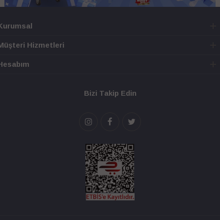
Kurumsal
Müşteri Hizmetleri
Hesabım
Bizi Takip Edin