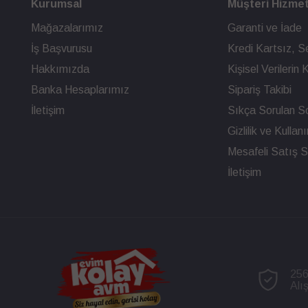
Kurumsal
Müşteri Hizmet
Mağazalarımız
Garanti ve İade
İş Başvurusu
Kredi Kartsız, Se
Hakkımızda
Kişisel Verileri
Banka Hesaplarımız
Sipariş Takibi
İletişim
Sıkça Sorulan So
Gizlilik ve Kullan
Mesafeli Satış 
İletişim
256
Alı