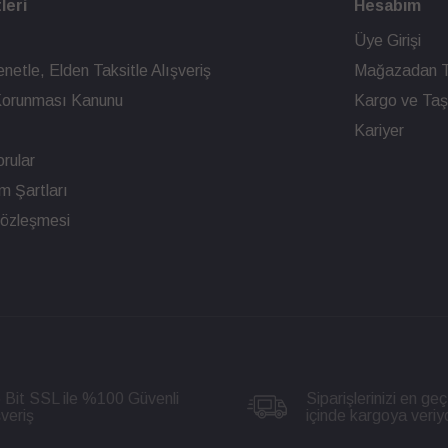
leri
Hesabım
Üye Girişi
netle, Elden Taksitle Alışveriş
Mağazadan T
n Korunması Kanunu
Kargo ve Taşı
Kariyer
rular
ım Şartları
Sözleşmesi
 Bit SSL ile %100 Güvenli
Siparişlerinizi en geç
şveriş
içinde kargoya veriy