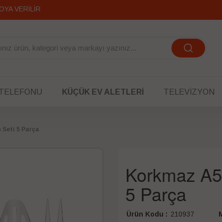
OYA VERİLİR
 TELEFONU
KÜÇÜK EV ALETLERI
TELEVIZYON
 Seti 5 Parça
Korkmaz A55
5 Parça
Ürün Kodu :
210937
M