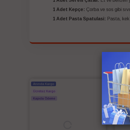
1 Adet Servis Çatalı:
Et ve benzeri y
1 Adet Kepçe:
Çorba ve sos gibi sıvı
1 Adet Pasta Spatulasi:
Pasta, kek v
Anında Kargo
Anında
Ücretsiz Kargo
Ücretsi
Kapıda Ödeme
Kapıda