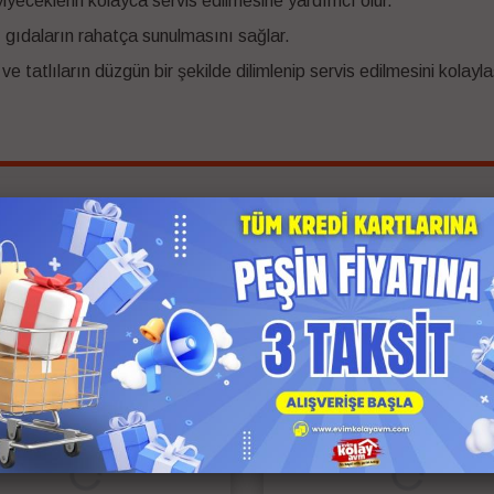
iyeceklerin kolayca servis edilmesine yardımcı olur.
 gıdaların rahatça sunulmasını sağlar.
e tatlıların düzgün bir şekilde dilimlenip servis edilmesini kolaylaş
İlgili Ürünler
 Kargo
Anında Kargo
z Kargo
Ücretsiz Kargo
 Ödeme
Kapıda Ödeme