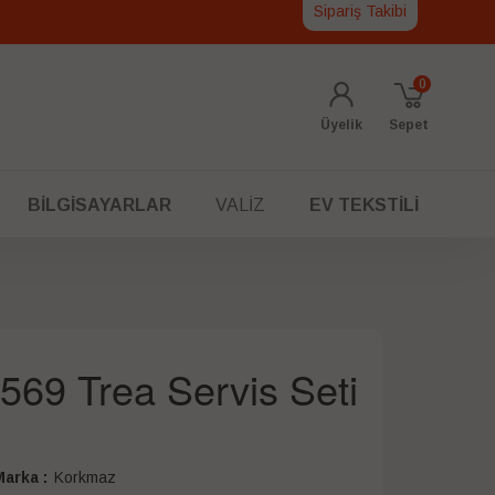
Sipariş Takibi
0
Üyelik
Sepet
BILGISAYARLAR
VALIZ
EV TEKSTILI
69 Trea Servis Seti
arka :
Korkmaz