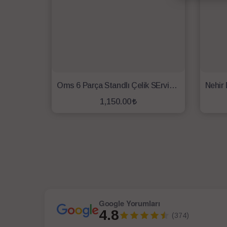
Oms 6 Parça Standlı Çelik SErvis Takımı 2MM
1,150.00
SEPETE EKLE
Google Yorumları
4.8
(374)