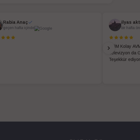
Rabia Anaç
ilyas ak
geçen hafta içinde
bir hafta ö
EVİM Kolay AVM
Televizyon da G
Teşekkür ediyo