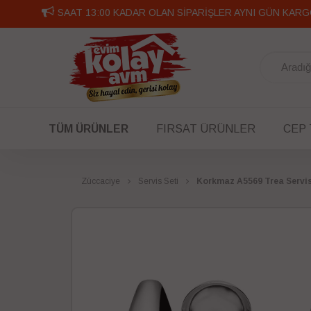
SAAT 13:00 KADAR OLAN SİPARİŞLER AYNI GÜN KARG
TÜM ÜRÜNLER
FIRSAT ÜRÜNLER
CEP
Züccaciye
Servis Seti
Korkmaz A5569 Trea Servis