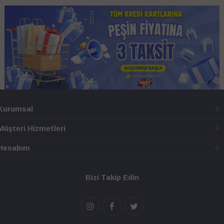
Kurumsal
Müşteri Hizmetleri
Hesabım
Bizi Takip Edin