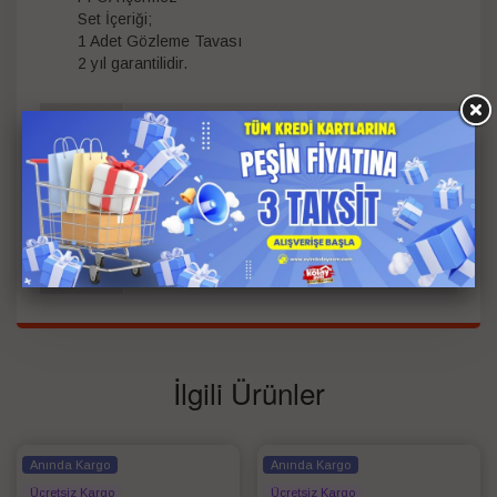
Set İçeriği;
1 Adet Gözleme Tavası
2 yıl garantilidir.
Ölçü
36 cm
Bilgisi
Garanti
Süresi
2
(Yıl)
Garanti
Resmi Nehir Garantili
Tipi
İlgili Ürünler
Anında Kargo
Anında Kargo
Ücretsiz Kargo
Ücretsiz Kargo