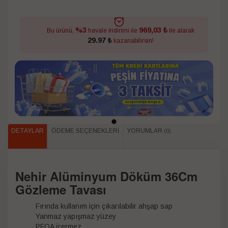
969,03 ₺
%3
Bu ürünü,
havale indirimi ile
ile alarak
29.97 ₺
kazanabilirsin!
DETAYLAR
ÖDEME SEÇENEKLERI
YORUMLAR
(0)
Nehir Alüminyum Döküm 36Cm
Gözleme Tavası
Fırında kullanım için çıkarılabilir ahşap sap
Yanmaz yapışmaz yüzey
PFOA içermez