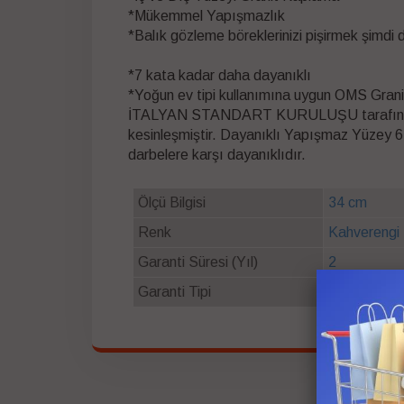
*Mükemmel Yapışmazlık
*Balık gözleme böreklerinizi pişirmek şimdi 
*7 kata kadar daha dayanıklı
*Yoğun ev tipi kullanımına uygun OMS Grani
İTALYAN STANDART KURULUŞU tarafından ha
kesinleşmiştir. Dayanıklı Yapışmaz Yüzey 
darbelere karşı dayanıklıdır.
Ölçü Bilgisi
34 cm
Renk
Kahverengi
Garanti Süresi (Yıl)
2
Garanti Tipi
Resmi Oms G