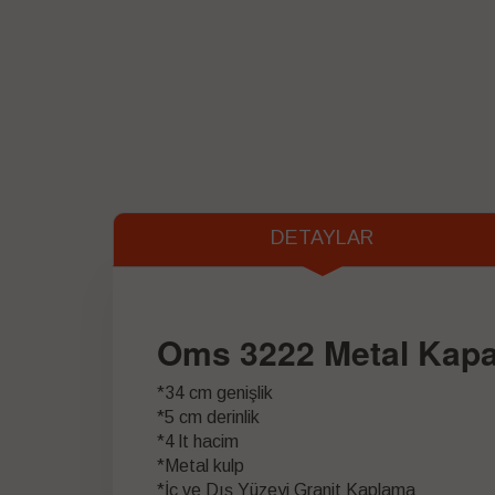
DETAYLAR
Oms 3222 Metal Kapa
*34 cm genişlik
*5 cm derinlik
*4 lt hacim
*Metal kulp
*İç ve Dış Yüzeyi Granit Kaplama