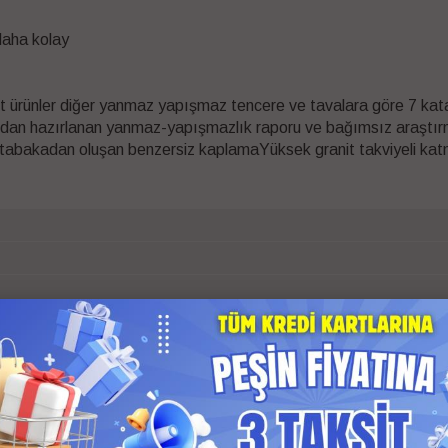
daha kolay
t ürünler diğer yanmaz yapışmaz tencere ve tavalara göre 7 kata
zırlanan yanmaz-yapışmazlık raporu ve bağımsız araştırmakur
6tabakadan oluşan benzersiz kaplamaYüksek granit takviyeli ka
arantili