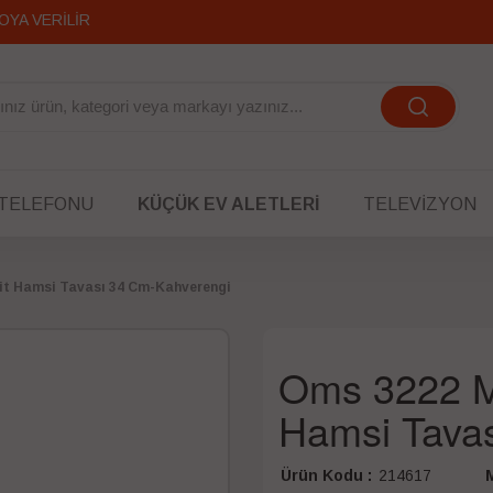
OYA VERİLİR
 TELEFONU
KÜÇÜK EV ALETLERI
TELEVIZYON
it Hamsi Tavası 34 Cm-Kahverengi
Oms 3222 Me
Hamsi Tava
Ürün Kodu :
214617
M