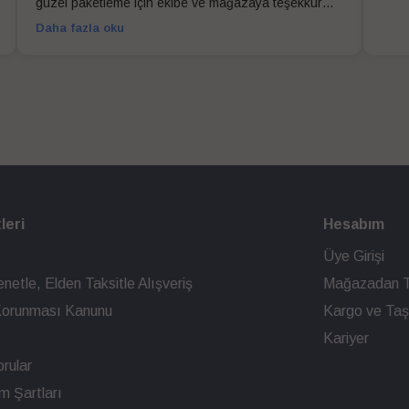
güzel paketleme için ekibe ve mağazaya teşekkür
ederim
Daha fazla oku
leri
Hesabım
Üye Girişi
netle, Elden Taksitle Alışveriş
Mağazadan T
n Korunması Kanunu
Kargo ve Taşı
Kariyer
rular
ım Şartları