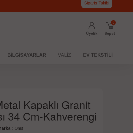
Sipariş Takibi
0
Üyelik
Sepet
BILGISAYARLAR
VALIZ
EV TEKSTILI
tal Kapaklı Granit
sı 34 Cm-Kahverengi
arka :
Oms