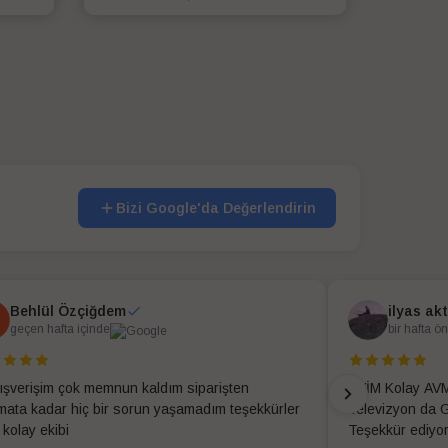
SEPETE EKLE
Bizi Google'da Değerlendirin
Behlül Özçiğdem
ilyas ak
geçen hafta içinde
bir hafta ö
alışverişim çok memnun kaldım siparişten
EVİM Kolay AVM
imata kadar hiç bir sorun yaşamadım teşekkürler
Televizyon da G
 kolay ekibi
Teşekkür ediyo