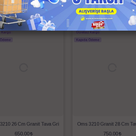
İlgili Ürünler
 Kargo
Anında Kargo
z Kargo
Ücretsiz Kargo
 Ödeme
Kapıda Ödeme
3210 26 Cm Granit Tava Gri
Oms 3210 Granit 28 Cm Tav
650.00
750.00