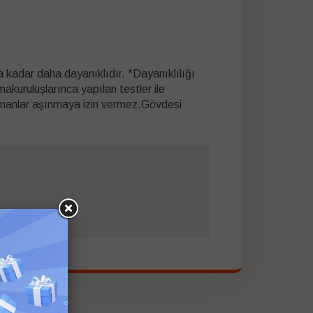
 kadar daha dayanıklıdır. *Dayanıklılığı
uluşlarınca yapılan testler ile
tmanlar aşınmaya izin vermez.Gövdesi