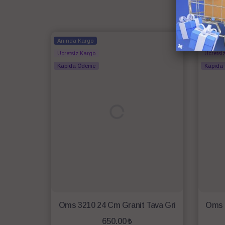
Anında Kargo
Anında
Ücretsiz Kargo
Ücretsi
Kapıda Ödeme
Kapıda
Oms 3210 24 Cm Granit Tava Gri
Oms 
650.00