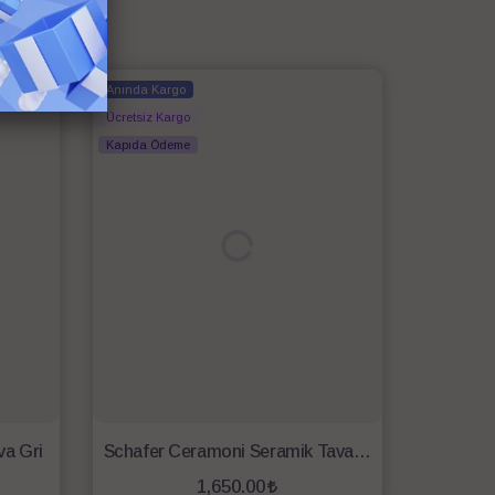
Anında Kargo
Ücretsiz Kargo
Kapıda Ödeme
a Gri
Schafer Ceramoni Seramik Tava 28 Cm-Krem
1,650.00