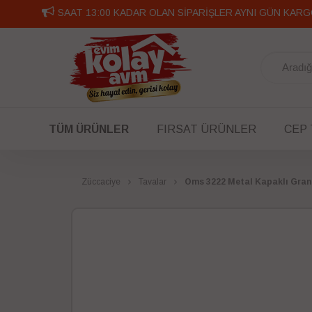
SAAT 13:00 KADAR OLAN SİPARİŞLER AYNI GÜN KARG
TÜM ÜRÜNLER
FIRSAT ÜRÜNLER
CEP
Züccaciye
Tavalar
Oms 3222 Metal Kapaklı Gran