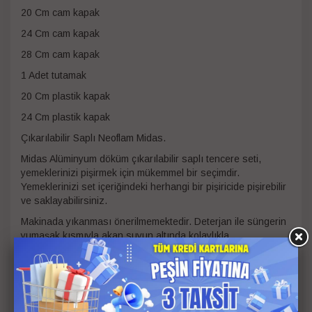
20 Cm cam kapak
24 Cm cam kapak
28 Cm cam kapak
1 Adet tutamak
20 Cm plastik kapak
24 Cm plastik kapak
Çıkarılabilir Saplı Neoflam Midas.
Midas Alüminyum döküm çıkarılabilir saplı tencere seti,
yemeklerinizi pişirmek için mükemmel bir seçimdir.
Yemeklerinizi set içeriğindeki herhangi bir pişiricide pişirebilir
ve saklayabilirsiniz.
Makinada yıkanması önerilmemektedir. Deterjan ile süngerin
yumaşak kısmıyla akan suyun altında kolaylıkla
temizlenebilmektedir.
Kalan yemeğiniz var ise, pişirme kabının üzerini set
içeriğinde bulunan plastik kapak ile kapatarak
buzdolabınızda saklayabilirsiniz.
MİDAS ayrılabilir kulp, pişirme kabına kilitlendiğinde