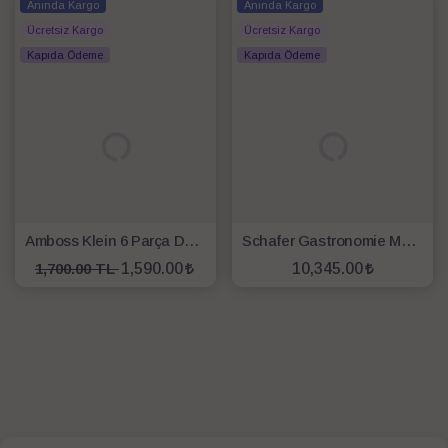
Anında Kargo
Anında Kargo
Ücretsiz Kargo
Ücretsiz Kargo
Kapıda Ödeme
Kapıda Ödeme
Amboss Klein 6 Parça Döküm Granit Kaplama Tencere Seti
Schafer Gastronomie Master Yanmaz Yapışmaz İndüksiyon Tabanlı 7 Parça Tencere Seti Siyah
1,700.00 TL
1,590.00
10,345.00
SEPETE EKLE
SEPETE EKLE