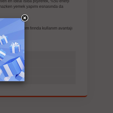
leri en ideal ısıda pişirerek, %50 enerji
apmazken yemek yapımı esnasında da
hem ocakta hem fırında kullanım avantajı