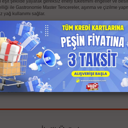
eşit şekilde yayarak gereksiz enerji tüketimini engeller ve besin
elliği ile Gastronomie Master Tencereler, aşınma ve çizilme y
z yağ kullanımı sağlar.
 Fırında Kullanım Avantajı!
ıya karşı dayanıklı olan Gastronomie Master Tencere Setleri, 
 temizlenir ve pişirme sırasında pratik kullanım imkanı sağlar.
cm
,
26 cm
er Garantili