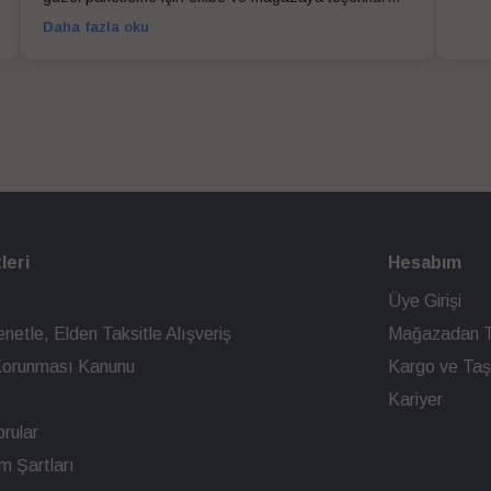
ederim
Daha fazla oku
leri
Hesabım
Üye Girişi
netle, Elden Taksitle Alışveriş
Mağazadan T
n Korunması Kanunu
Kargo ve Taşı
Kariyer
rular
ım Şartları