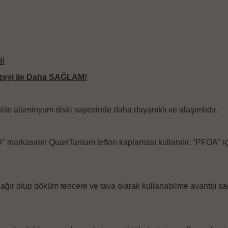
i!
üzeyi ile Daha SAĞLAM!
ite alüminyum diski sayesinde daha dayanıklı ve alaşımlıdır.
arkasının QuanTanium teflon kaplaması kullanılır. "PFOA" içerme
ğır olup döküm tencere ve tava olarak kullanabilme avantıjı sağ