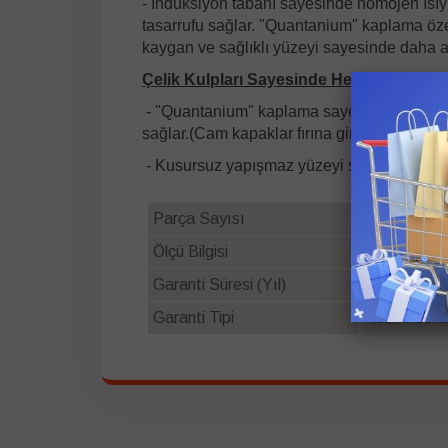
- İndüksiyon tabanı sayesinde homojen ısıyı 
tasarrufu sağlar. "Quantanium" kaplama öz
kaygan ve sağlıklı yüzeyi sayesinde daha a
Çelik Kulpları Sayesinde Hem Ocakta Hem
- "Quantanium" kaplama sayesinde yüksek ıs
sağlar.(Cam kapaklar fırına girmez.)
- Kusursuz yapışmaz yüzeyi sayesinde kolay
Parça Sayısı
7
Ölçü Bilgisi
20 cm
,
24 
Garanti Süresi (Yıl)
2
Garanti Tipi
Resmi Schaf