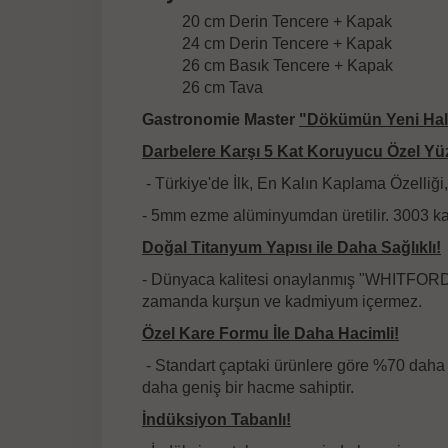
20 cm Derin Tencere + Kapak
24 cm Derin Tencere + Kapak
26 cm Basık Tencere + Kapak
26 cm Tava
Gastronomie Master
"Dökümün Yeni Hal
Darbelere Karşı 5 Kat Koruyucu Özel Y
- Türkiye'de İlk, En Kalın Kaplama Özelliği,
- 5mm ezme alüminyumdan üretilir. 3003 kal
Doğal Titanyum Yapısı ile Daha Sağlıklı!
- Dünyaca kalitesi onaylanmış "WHITFORD" m
zamanda kurşun ve kadmiyum içermez.
Özel Kare Formu İle Daha Hacimli!
- Standart çaptaki ürünlere göre %70 daha a
daha geniş bir hacme sahiptir.
İndüksiyon Tabanlı!