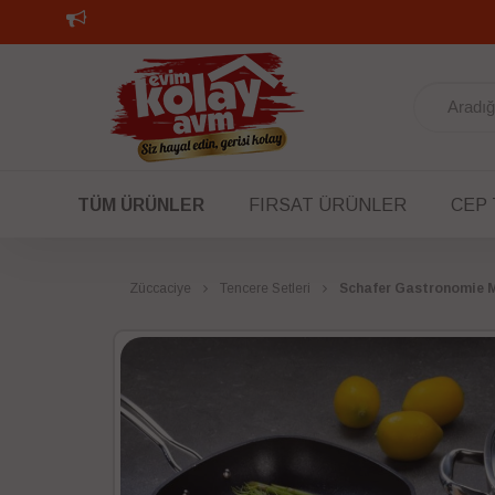
30.000 TL YE K
-
TÜM ÜRÜNLER
FIRSAT ÜRÜNLER
CEP
Züccaciye
Tencere Setleri
Schafer Gastronomie M