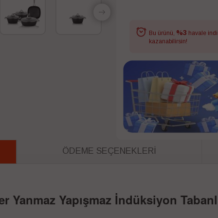
%3
Bu ürünü,
havale indi
kazanabilirsin!
ÖDEME SEÇENEKLERI
r Yanmaz Yapışmaz İndüksiyon Tabanlı