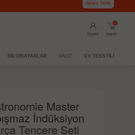
Sipariş Takibi
0
Üyelik
Sepet
BILGISAYARLAR
VALIZ
EV TEKSTILI
tronomie Master
ışmaz İndüksiyon
arça Tencere Seti