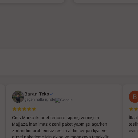
SEPETE EKLE
SEPETE EKLE
Baran Teko
geçen hafta içinde
Cms Marka iki adet tencere sipariş vermiştim
İlk 
Mağaza inanılmaz özenli paket yapmıştı açarken
tesl
zorlandım problemsiz teslim aldım uygun fiyat ve
evim
güzel paketleme için ekibe ve mağazaya teşekkür