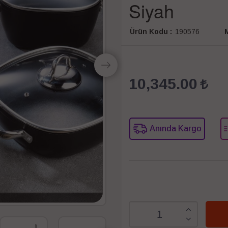
Siyah
Ürün Kodu :
190576
M
10,345.00
Anında Kargo