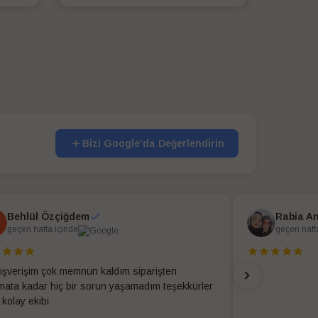
SEPETE EKLE
Bizi Google'da Değerlendirin
Behlül Özçiğdem
Rabia A
geçen hafta içinde
geçen haft
alışverişim çok memnun kaldım siparişten
imata kadar hiç bir sorun yaşamadım teşekkürler
 kolay ekibi