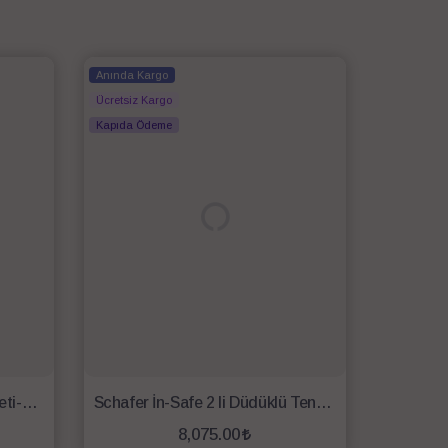
Anında Kargo
Ücretsiz Kargo
Kapıda Ödeme
Schafer Eva Çelik Tencere Seti-6 Parça-Inox
Schafer İn-Safe 2 li Düdüklü Tencere Seti 4 Parça-Siyah
8,075.00