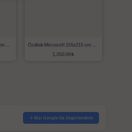
Özdilek Microsoft 195x215 cm Çift Kişilik Yorgan - Beyaz
Özdilek Microsoft 155x215 cm Tek Kişilik Yorgan - Beyaz
1,350.00
SEPETE EKLE
Bizi Google'da Değerlendirin