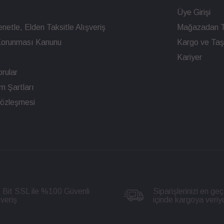
Üye Girişi
netle, Elden Taksitle Alışveriş
Mağazadan T
n Korunması Kanunu
Kargo ve Taşı
Kariyer
rular
ım Şartları
Sözleşmesi
 Bit SSL ile %100 Güvenli
Siparişlerinizi en geç
şveriş
içinde kargoya veriy