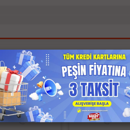
İlgili Ürünler
 Kargo
Anında Kargo
z Kargo
Ücretsiz Kargo
 Ödeme
Kapıda Ödeme