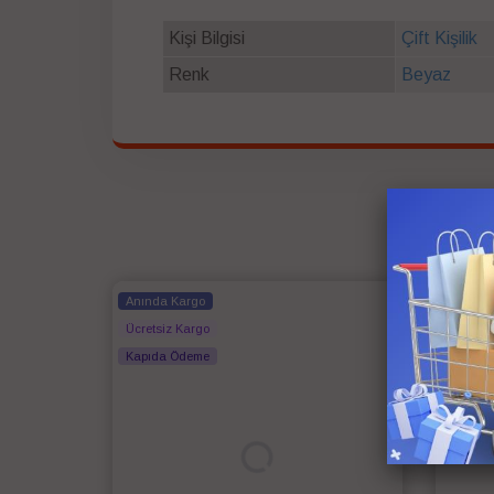
Kişi Bilgisi
Çift Kişilik
Renk
Beyaz
Anında Kargo
Anında
Ücretsiz Kargo
Ücretsi
Kapıda Ödeme
Kapıda