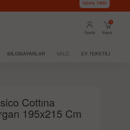
Sipariş Takibi
0
Üyelik
Sepet
BILGISAYARLAR
VALIZ
EV TEKSTILI
sico Cottına
rgan 195x215 Cm