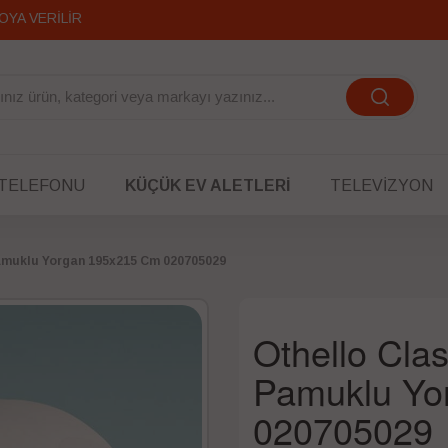
OYA VERİLİR
 TELEFONU
KÜÇÜK EV ALETLERI
TELEVIZYON
Pamuklu Yorgan 195x215 Cm 020705029
Othello Clas
Pamuklu Yo
020705029