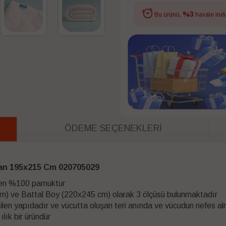
%3
Bu ürünü,
havale indi
ÖDEME SEÇENEKLERI
gan 195x215 Cm 020705029
eyen %100 pamuktur
95 cm) ve Battal Boy (220x245 cm) olarak 3 ölçüsü bulunmaktadır
bilen yapıdadır ve vücutta oluşan teri anında ve vücudun nefes a
lık bir üründür