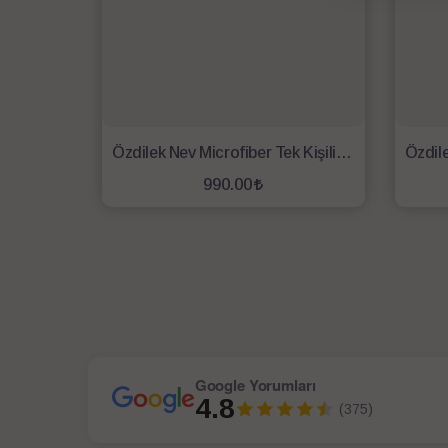
Özdilek Nev Microfiber Tek Kişilik Yorgan
990.00
SEPETE EKLE
Google Yorumları
4.8
(375)