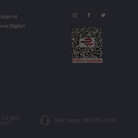
eslim Al
ma Bilgileri
 2 iş günü
Bize Ulaşın:
0850 255 20 05
oruz!