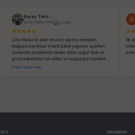
Baran Teko
geçen hafta içinde
Cms Marka iki adet tencere sipariş vermiştim
İlk 
Mağaza inanılmaz özenli paket yapmıştı açarken
tesl
zorlandım problemsiz teslim aldım uygun fiyat ve
evim
güzel paketleme için ekibe ve mağazaya teşekkür
ederim
Daha fazla oku
leri
Hesabım