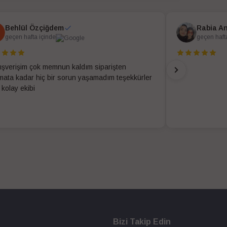
Behlül Özçiğdem
Rabia A
geçen hafta içinde
geçen haft
alışverişim çok memnun kaldım siparişten
imata kadar hiç bir sorun yaşamadım teşekkürler
 kolay ekibi
Bizi Takip Edin