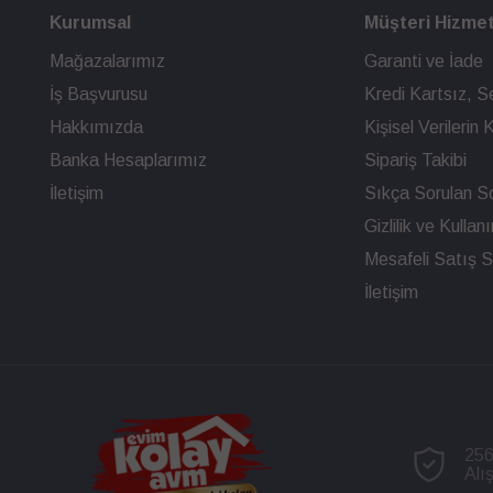
Kurumsal
Müşteri Hizmet
Mağazalarımız
Garanti ve İade
İş Başvurusu
Kredi Kartsız, Se
Hakkımızda
Kişisel Verileri
Banka Hesaplarımız
Sipariş Takibi
İletişim
Sıkça Sorulan So
Gizlilik ve Kullan
Mesafeli Satış 
İletişim
256
Alı