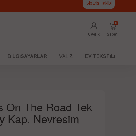
Sipariş Takibi
0
Üyelik
Sepet
BILGISAYARLAR
VALIZ
EV TEKSTILI
rs On The Road Tek
ney Kap. Nevresim