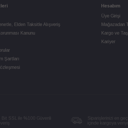
leri
Hesabım
Üye Girişi
netle, Elden Taksitle Alışveriş
Mağazadan T
n Korunması Kanunu
Kargo ve Taşı
Kariyer
rular
ım Şartları
Sözleşmesi
 Bit SSL ile %100 Güvenli
Siparişlerinizi en geç
şveriş
içinde kargoya veriy