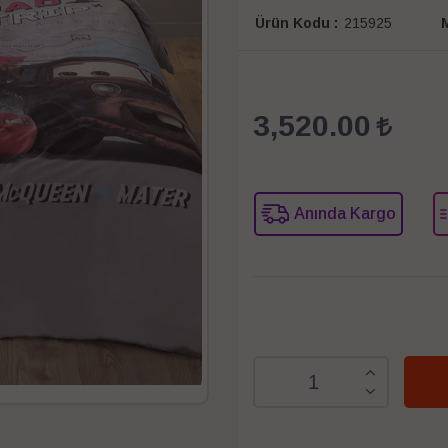
Ürün Kodu :
215925
M
3,520.00
Anında Kargo