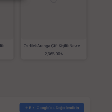
Özdilek Flor Eclıpse Çift Kişilik Nevresim Takımı Sarı
Özdilek Arenga Çift Kişilik Nevresim Takımı Yeşil
2,365.00
SEPETE EKLE
Bizi Google'da Değerlendirin