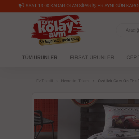
SAAT 13:00 KADAR OLAN SİPARİŞLER AYNI GÜN KARG
TÜM ÜRÜNLER
FIRSAT ÜRÜNLER
CEP
Ev Tekstili
Nevresim Takımı
Özdilek Cars On The 