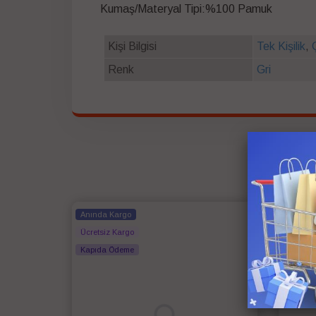
Kumaş/Materyal Tipi:%100 Pamuk
Kişi Bilgisi
Tek Kişilik
,
Renk
Gri
Anında Kargo
Anında
Ücretsiz Kargo
Ücretsi
Kapıda Ödeme
Kapıda