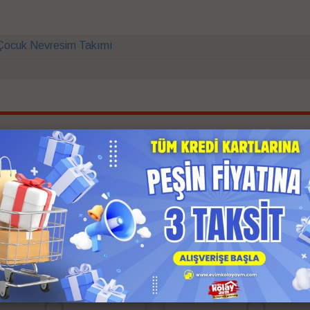
Çocuk Nevresim Takımı
İlgili Ürünler
 Kargo
Anında Kargo
z Kargo
Ücretsiz Kargo
 Ödeme
Kapıda Ödeme