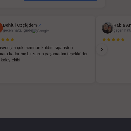
Behlül Özçiğdem
Rabia A
geçen hafta içinde
geçen haft
alışverişim çok memnun kaldım siparişten
imata kadar hiç bir sorun yaşamadım teşekkürler
 kolay ekibi