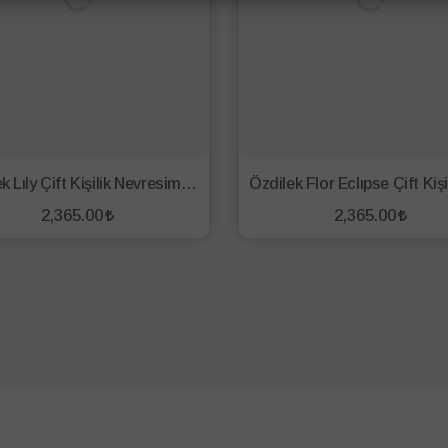
Özdilek Lıly Çift Kişilik Nevresim Takımı Lila Beyaz
2,365.00
2,365.00
SEPETE EKLE
SEPETE EKLE