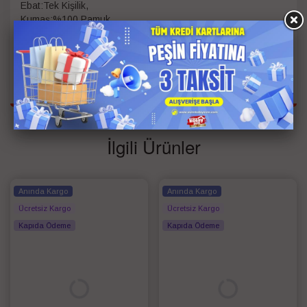
Ebat:Tek Kişilik,
Kumaş:%100 Pamuk
Kişi Bilgisi
Çift Kişilik
Renk
Mavi
İlgili Ürünler
Anında Kargo
Anında Kargo
Ücretsiz Kargo
Ücretsiz Kargo
Kapıda Ödeme
Kapıda Ödeme