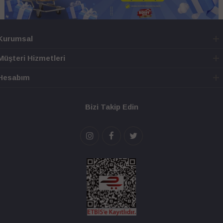
Kurumsal
Müşteri Hizmetleri
Hesabım
Bizi Takip Edin