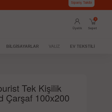
Sipariş Takibi
0
Üyelik
Sepet
BILGISAYARLAR
VALIZ
EV TEKSTILI
urist Tek Kişilik
ted Çarşaf 100x200