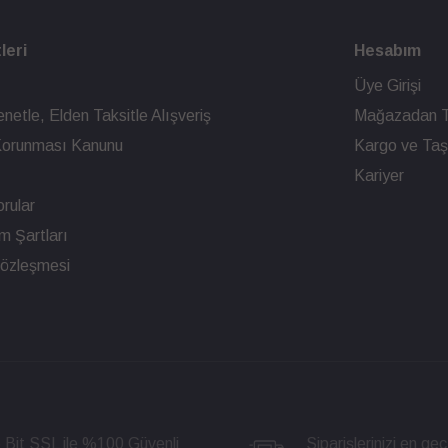
leri
Hesabım
Üye Girişi
netle, Elden Taksitle Alışveriş
Mağazadan T
n Korunması Kanunu
Kargo ve Taşı
Kariyer
rular
ım Şartları
Sözleşmesi
 Bit SSL ile %100 Güvenli
Siparişlerinizi en geç