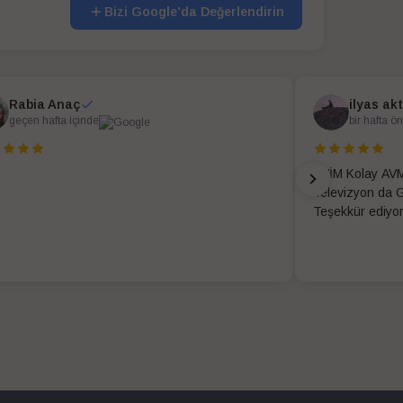
Bizi Google'da Değerlendirin
Rabia Anaç
ilyas ak
geçen hafta içinde
bir hafta ö
EVİM Kolay AVM
Televizyon da G
Teşekkür ediyo