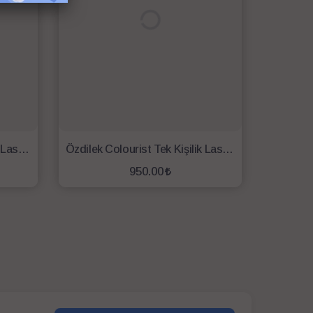
Özdilek Colourist Tek Kişilik Lastikli Fitted Çarşaf 100x200 Mürdüm
Özdilek Colourist Tek Kişilik Lastikli Fitted Çarşaf 100x200 Okyanus
950.00
SEPETE EKLE