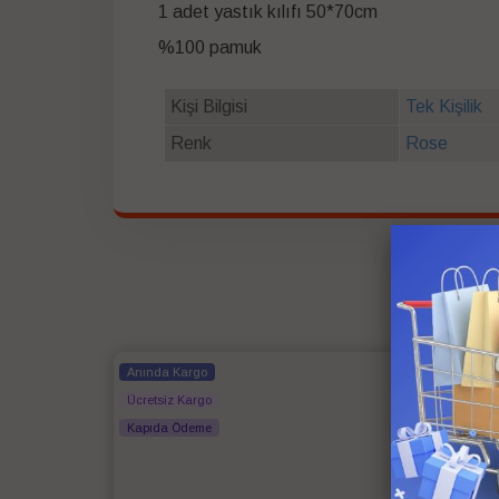
1 adet yastık kılıfı 50*70cm
%100 pamuk
Kişi Bilgisi
Tek Kişilik
Renk
Rose
Anında Kargo
Anında
Ücretsiz Kargo
Ücretsi
Kapıda Ödeme
Kapıda