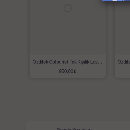
Özdilek Colourist Tek Kişilik Lastikli Fitted Çarşaf 100x200 K.Mercan
950.00
SEPETE EKLE
Google Yorumları