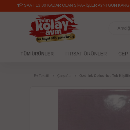
SAAT 13:00 KADAR OLAN SİPARİŞLER AYNI GÜN KARG
TÜM ÜRÜNLER
FIRSAT ÜRÜNLER
CEP
Ev Tekstili
Çarşaflar
Özdilek Colourist Tek Kişili