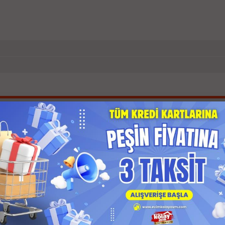
İlgili Ürünler
 Kargo
Anında Kargo
z Kargo
Ücretsiz Kargo
 Ödeme
Kapıda Ödeme