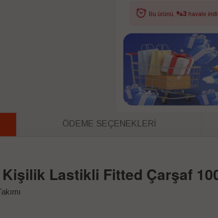
%3
Bu ürünü,
havale indi
ÖDEME SEÇENEKLERI
 Kişilik Lastikli Fitted Çarşaf 
 Takımı