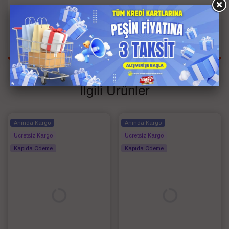
Kişi Bilgisi
Tek Kişilik
Renk
Gri
İlgili Ürünler
Anında Kargo
Anında Kargo
Ücretsiz Kargo
Ücretsiz Kargo
Kapıda Ödeme
Kapıda Ödeme