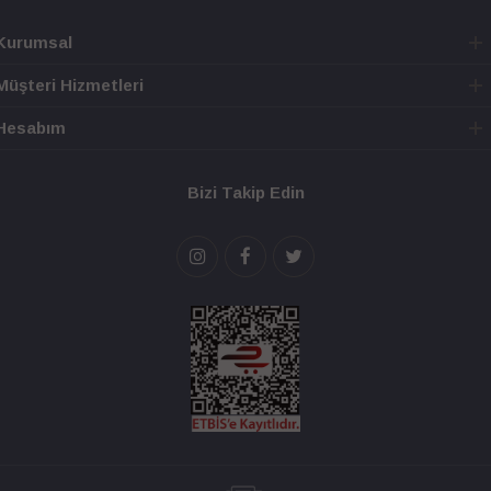
Kurumsal
Müşteri Hizmetleri
Hesabım
Bizi Takip Edin