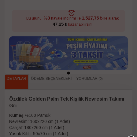
1.527,75 ₺
%3
Bu ürünü,
havale indirimi ile
ile alarak
47.25 ₺
kazanabilirsin!
DETAYLAR
ÖDEME SEÇENEKLERI
YORUMLAR
(0)
Özdilek Golden Palm Tek Kişilik Nevresim Takımı
Gri
Kumaş
%100 Pamuk
Nevresim: 160x220 cm (1 Adet)
Çarşaf: 180x260 cm (1 Adet)
Yastık Kılıfı: 50x70 cm (1 Adet)