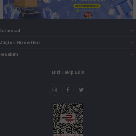
Kurumsal
Müşteri Hizmetleri
Hesabım
Bizi Takip Edin