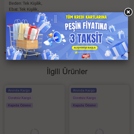
Beden:Tek Kişilik,
Ebat:Tek Kişilik,
Kumaş:%100 Pamuk
Kişi Bilgisi
Tek Kişilik
Renk
Yeşil
İlgili Ürünler
Anında Kargo
Anında Kargo
Ücretsiz Kargo
Ücretsiz Kargo
Kapıda Ödeme
Kapıda Ödeme