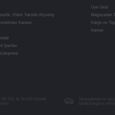
Üye Girişi
netle, Elden Taksitle Alışveriş
Mağazadan T
n Korunması Kanunu
Kargo ve Taşı
Kariyer
rular
ım Şartları
Sözleşmesi
 Bit SSL ile %100 Güvenli
Siparişlerinizi en geç
şveriş
içinde kargoya veriy