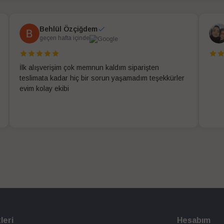
Behlül Özçiğdem
geçen hafta içinde
İlk alışverişim çok memnun kaldım siparişten
teslimata kadar hiç bir sorun yaşamadım teşekkürler
evim kolay ekibi
leri
Hesabım