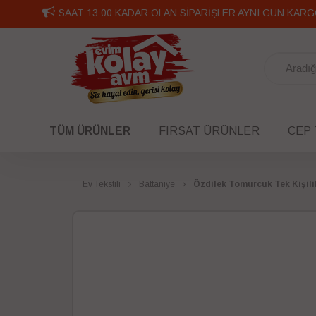
SAAT 13:00 KADAR OLAN SİPARİŞLER AYNI GÜN KARG
TÜM ÜRÜNLER
FIRSAT ÜRÜNLER
CEP
Ev Tekstili
Battaniye
Özdilek Tomurcuk Tek Kişil