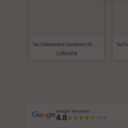
Taç Galatasaray Şampiyon 25. Yıl Lisanslı Battaniye
1,650.00
SEPETE EKLE
Google Yorumları
4.8
(374)