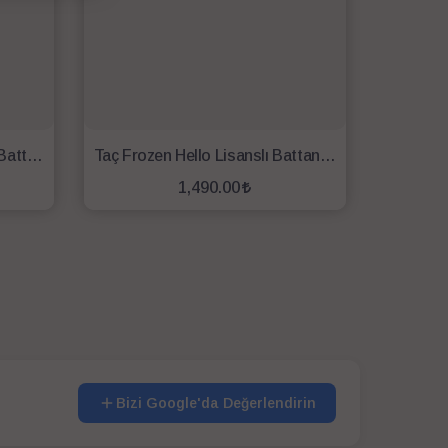
Taç Beşiktaş Kartal Lisanslı Battaniye
Taç Frozen Hello Lisanslı Battaniye
1,490.00
SEPETE EKLE
Bizi Google'da Değerlendirin