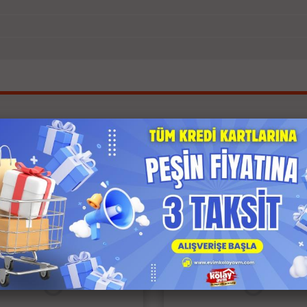
İlgili Ürünler
 Kargo
Anında Kargo
z Kargo
Ücretsiz Kargo
 Ödeme
Kapıda Ödeme