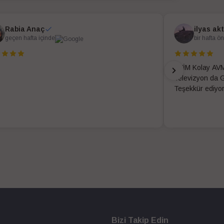
Rabia Anaç
ilyas ak
geçen hafta içinde
bir hafta ö
EVİM Kolay AVM
Televizyon da G
Teşekkür ediyo
Bizi Takip Edin