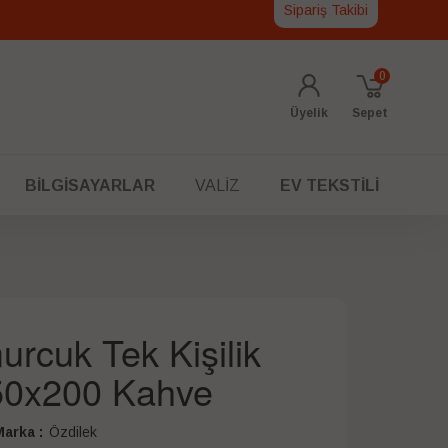
Sipariş Takibi
0
Üyelik
Sepet
BILGISAYARLAR
VALIZ
EV TEKSTILI
urcuk Tek Kişilik
150x200 Kahve
arka :
Özdilek