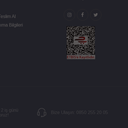
eslim Al
ma Bilgileri
 2 iş günü
Bize Ulaşın:
0850 255 20 05
oruz!