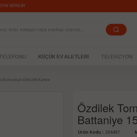
OYA VERİLİR
 TELEFONU
KÜÇÜK EV ALETLERI
TELEVIZYON
ik Battaniye 150x200 Kahve
Özdilek Tom
Battaniye 
Ürün Kodu :
204497
M