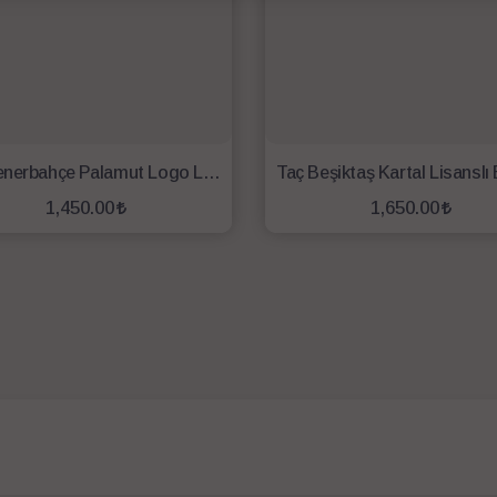
Taç Fenerbahçe Palamut Logo Lisanslı Battaniye
1,450.00
1,650.00
SEPETE EKLE
SEPETE EKLE