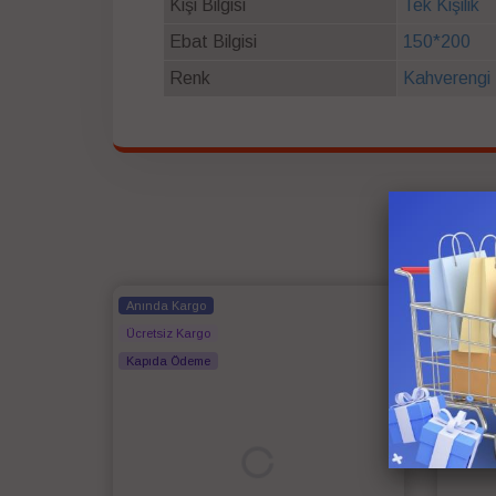
Kişi Bilgisi
Tek Kişilik
Ebat Bilgisi
150*200
Renk
Kahverengi
Anında Kargo
Anında
Ücretsiz Kargo
Ücretsi
Kapıda Ödeme
Kapıda