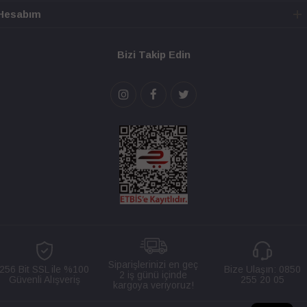
Hesabım
Bizi Takip Edin
Siparişlerinizi en geç
256 Bit SSL ile %100
Bize Ulaşın:
0850
2 iş günü içinde
Güvenli Alışveriş
255 20 05
kargoya veriyoruz!