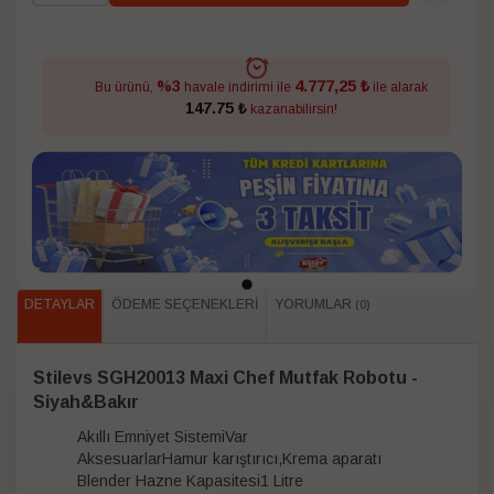
4.777,25 ₺
%3
Bu ürünü,
havale indirimi ile
ile alarak
147.75 ₺
kazanabilirsin!
DETAYLAR
ÖDEME SEÇENEKLERI
YORUMLAR
(0)
Stilevs SGH20013 Maxi Chef Mutfak Robotu -
Siyah&Bakır
Akıllı Emniyet SistemiVar
AksesuarlarHamur karıştırıcı,Krema aparatı
Blender Hazne Kapasitesi1 Litre