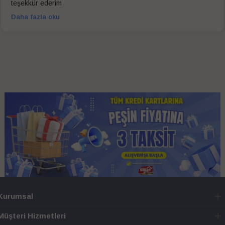
teşekkür ederim
Daha fazla oku
Kurumsal
Müşteri Hizmetleri