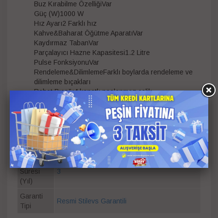
Buz Kırabilme ÖzelliğiVar
Güç (W)1000 W
Hız Ayarı2 Farklı hız
Kahve&Baharat Öğütme AparatıVar
Kaydırmaz TabanVar
Parçalayıcı Hazne Kapasitesi1.2 Litre
Pulse FonksiyonuVar
Rendeleme&DilimlemeFarklı boylarda rendeleme ve
dilimleme bıçakları
Robot Bıçağı4 kanatlı paslanmaz çelik
Litre
2.0
Güç
1000 W
Renk
Siyah
,
Bakır
Garanti
Süresi
3
(Yıl)
Garanti
Resmi Stilevs Garantili
Tipi