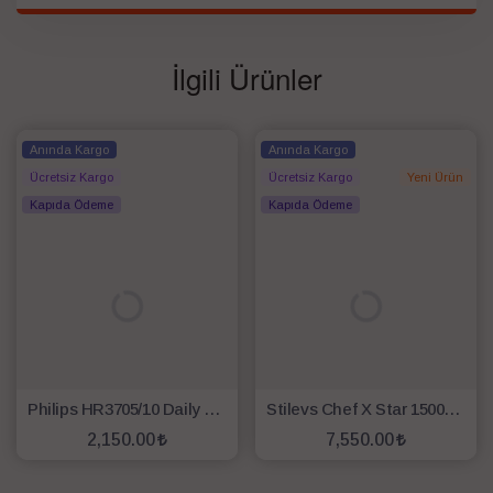
İlgili Ürünler
Anında Kargo
Anında Kargo
Ücretsiz Kargo
Ücretsiz Kargo
Yeni Ürün
Kapıda Ödeme
Kapıda Ödeme
Philips HR3705/10 Daily Collection 300 W Mikser
Stilevs Chef X Star 1500 5 lt Stand Mikser - Siyah
2,150.00
7,550.00
SEPETE EKLE
SEPETE EKLE