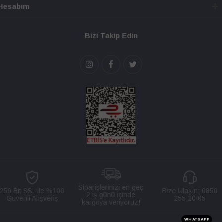
Hesabım
Bizi Takip Edin
Siparişlerinizi en geç
256 Bit SSL ile %100
Bize Ulaşın:
0850
2 iş günü içinde
Güvenli Alışveriş
255 20 05
kargoya veriyoruz!
WHATSAPP