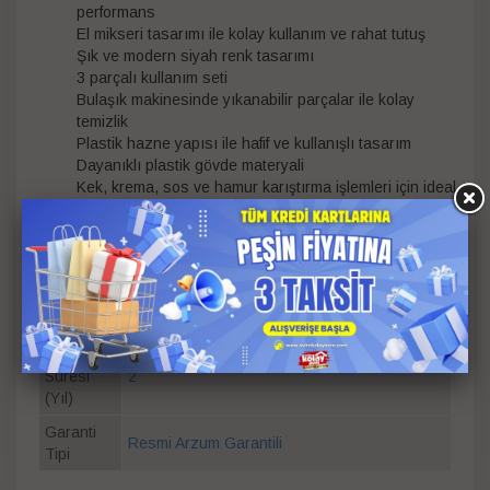
performans
El mikseri tasarımı ile kolay kullanım ve rahat tutuş
Şık ve modern siyah renk tasarımı
3 parçalı kullanım seti
Bulaşık makinesinde yıkanabilir parçalar ile kolay
temizlik
Plastik hazne yapısı ile hafif ve kullanışlı tasarım
Dayanıklı plastik gövde materyali
Kek, krema, sos ve hamur karıştırma işlemleri için ideal
kullanım
Kompakt yapısı sayesinde mutfakta az yer kaplar
Güç
700 W
Renk
Siyah
Garanti
Süresi
2
(Yıl)
Garanti
Resmi Arzum Garantili
Tipi