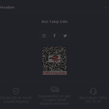
Hesabım
Bizi Takip Edin
Siparişlerinizi en geç
256 Bit SSL ile %100
Bize Ulaşın:
0850
2 iş günü içinde
Güvenli Alışveriş
255 20 05
kargoya veriyoruz!