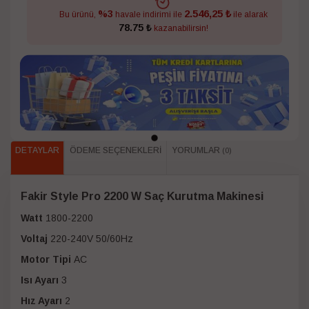
2.546,25 ₺
%3
Bu ürünü,
havale indirimi ile
ile alarak
78.75 ₺
kazanabilirsin!
DETAYLAR
ÖDEME SEÇENEKLERI
YORUMLAR
(0)
Fakir Style Pro 2200 W Saç Kurutma Makinesi
Watt
1800-2200
Voltaj
220-240V 50/60Hz
Motor Tipi
AC
Isı Ayarı
3
Hız Ayarı
2