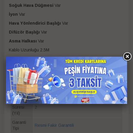
Soğuk Hava Düğmesi
Var
İyon
Var
Hava Yönlendirici Başlığı
Var
Difüzör Başlığı
Var
Asma Halkası
Var
Kablo Uzunluğu 2.5M
Kablo Sarma Özelliği: Yok
Üretim Yeri Türkiye
Güç
2200 W
Renk
Siyah
Garanti
Süresi
2
(Yıl)
Garanti
Resmi Fakir Garantili
Tipi