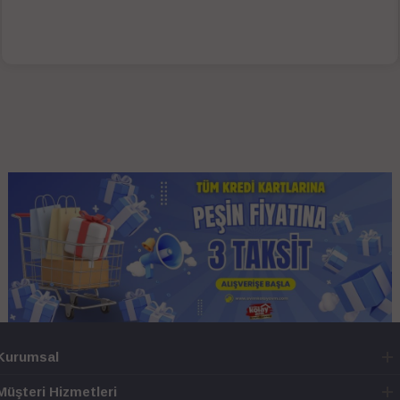
Kurumsal
Müşteri Hizmetleri