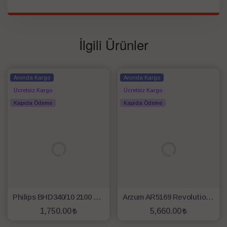
İlgili Ürünler
Anında Kargo
Anında Kargo
Ücretsiz Kargo
Ücretsiz Kargo
Kapıda Ödeme
Kapıda Ödeme
Philips BHD340/10 2100 W Saç Kurutma Makinesi
Arzum AR5169 Revolution Profesyonel Saç Kurutma Makinesi - Platin Gri
1,750.00
5,660.00