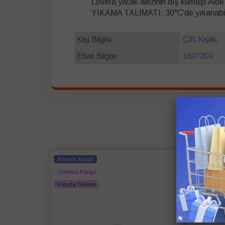
Lovera yatak alezinin dış kumaşı Aloe 
YIKAMA TALİMATI: 30°C’de yıkanabilir
Kişi Bilgisi
Çift Kişilik
Ebat Bilgisi
160*200
Anında Kargo
Anında
Ücretsiz Kargo
Ücretsi
Kapıda Ödeme
Kapıda