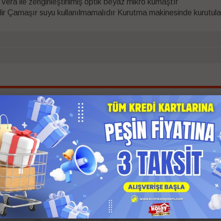
Vera ile zenginleştirilmiş optik beyaz mikro kumaştır
 Çamaşır suyu kullanılmamalıdır Kurutma makinesinde kurutulabi
İlgili Ürünler
 Kargo
Anında Kargo
z Kargo
Ücretsiz Kargo
 Ödeme
Kapıda Ödeme