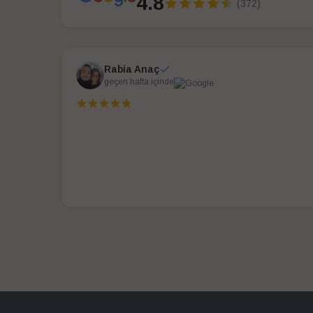
4.8
(372)
Rabia Anaç
geçen hafta içinde