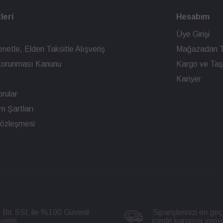
leri
Hesabım
Üye Girişi
netle, Elden Taksitle Alışveriş
Mağazadan T
n Korunması Kanunu
Kargo ve Taşı
Kariyer
rular
ım Şartları
Sözleşmesi
 Bit SSL ile %100 Güvenli
Siparişlerinizi en geç
şveriş
içinde kargoya veriy