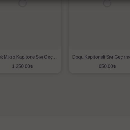
Özdilek Mikro Kapitone Sıvı Geçirmez Alez 100X200
1,250.00
650.00
SEPETE EKLE
SEPETE EKLE