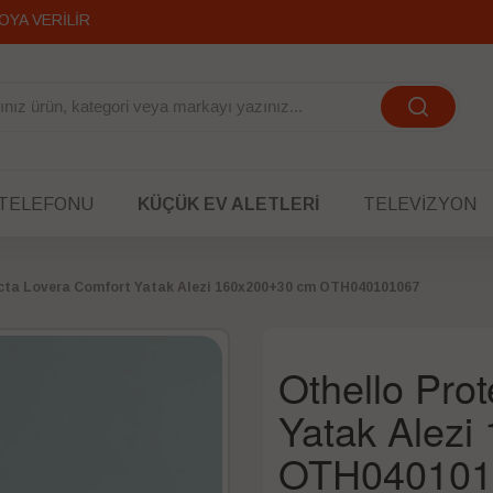
OYA VERİLİR
 TELEFONU
KÜÇÜK EV ALETLERI
TELEVIZYON
ecta Lovera Comfort Yatak Alezi 160x200+30 cm OTH040101067
Othello Pro
Yatak Alez
OTH040101