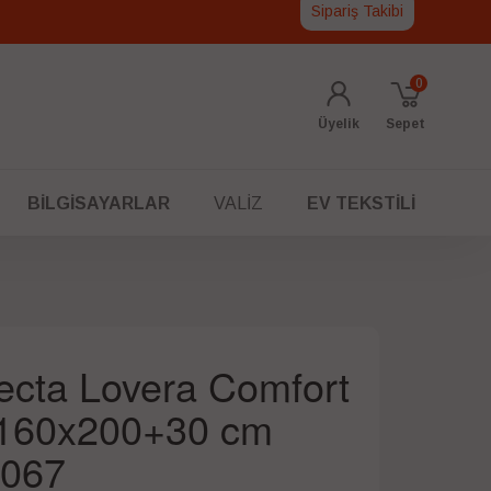
Sipariş Takibi
0
Üyelik
Sepet
BILGISAYARLAR
VALIZ
EV TEKSTILI
tecta Lovera Comfort
i 160x200+30 cm
067