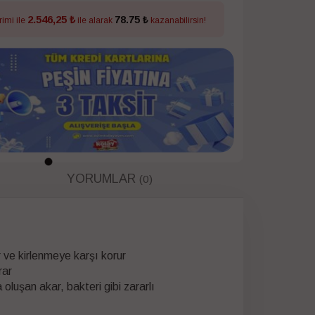
2.546,25 ₺
78.75 ₺
rimi ile
ile alarak
kazanabilirsin!
YORUMLAR
(0)
 ve kirlenmeye karşı korur
rar
luşan akar, bakteri gibi zararlı