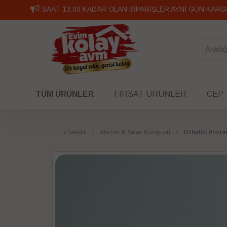
SAAT 13:00 KADAR OLAN SİPARİŞLER AYNI GÜN KARG
TÜM ÜRÜNLER
FIRSAT ÜRÜNLER
CEP
Ev Tekstili
Alezler & Yatak Koruyucu
Othello Prot