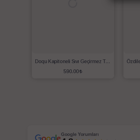
Doqu Kapitoneli Sıvı Geçirmez Tek Kişilik Alez 90X190
590.00
SEPETE EKLE
Google Yorumları