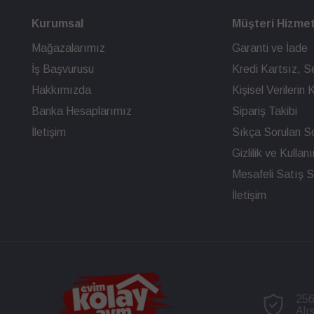
Kurumsal
Müşteri Hizmet
Mağazalarımız
Garanti ve İade
İş Başvurusu
Kredi Kartsız, Se
Hakkımızda
Kişisel Verileri
Banka Hesaplarımız
Sipariş Takibi
İletişim
Sıkça Sorulan So
Gizlilik ve Kullan
Mesafeli Satış 
İletişim
256
Alı