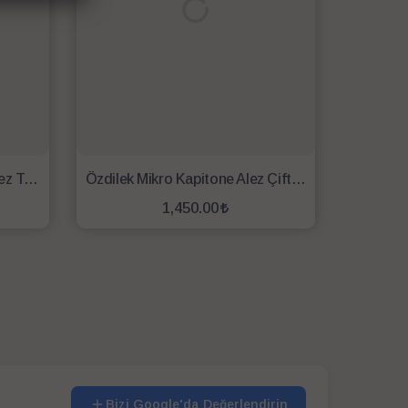
Doqu Kapitoneli Sıvı Geçirmez Tek Kişilik Alez 100x200
Özdilek Mikro Kapitone Alez Çift Kişilik Sıvı Geçirmez 160x200
1,450.00
SEPETE EKLE
Bizi Google'da Değerlendirin