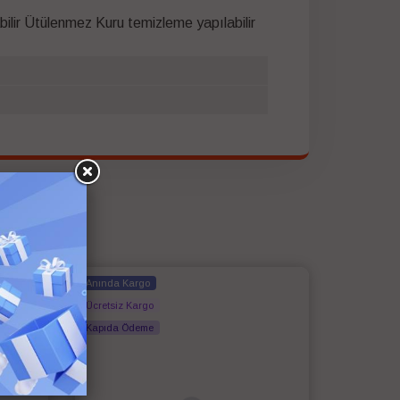
lir Ütülenmez Kuru temizleme yapılabilir
Anında Kargo
Ücretsiz Kargo
Kapıda Ödeme