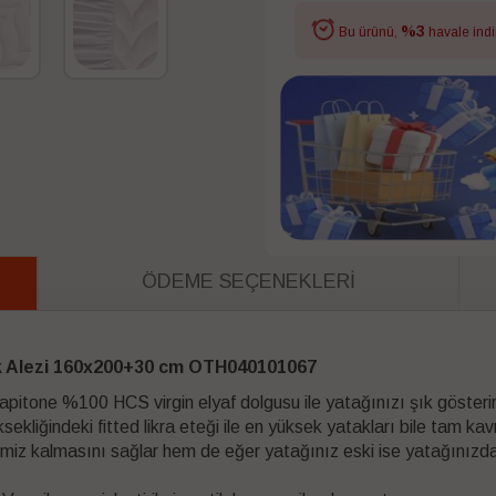
%3
Bu ürünü,
havale indi
ÖDEME SEÇENEKLERI
k Alezi 160x200+30 cm OTH040101067
apitone %100 HCS virgin elyaf dolgusu ile yatağınızı şık gösterir
ksekliğindeki fitted likra eteği ile en yüksek yatakları bile tam kav
iz kalmasını sağlar hem de eğer yatağınız eski ise yatağınızda o