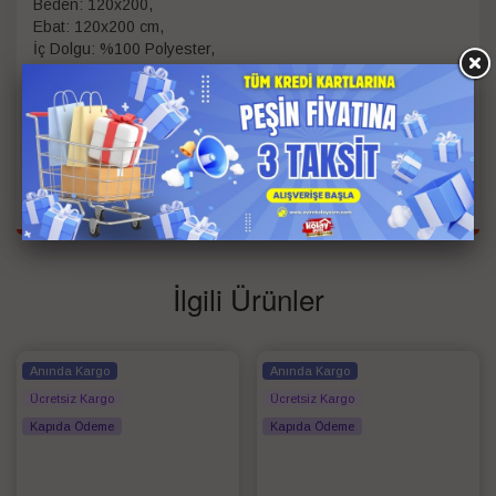
Beden: 120x200,
Ebat: 120x200 cm,
İç Dolgu: %100 Polyester,
Kumaş/Materyal Tipi: %80 Pamuk %20 Polyester
Kişi Bilgisi
Tek Kişilik
Ebat
120*200
Bilgisi
İlgili Ürünler
Anında Kargo
Anında Kargo
Ücretsiz Kargo
Ücretsiz Kargo
Kapıda Ödeme
Kapıda Ödeme