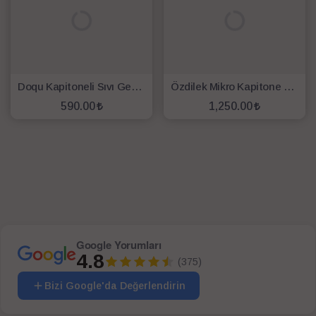
Doqu Kapitoneli Sıvı Geçirmez Tek Kişilik Alez 90X190
Özdilek Mikro Kapitone Sıvı Geçirmez Alez 100X200
590.00
1,250.00
SEPETE EKLE
SEPETE EKLE
Google Yorumları
4.8
(375)
Bizi Google'da Değerlendirin