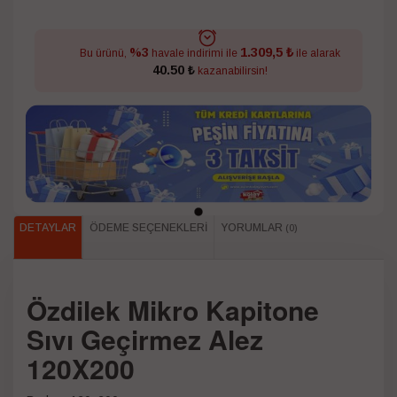
1.309,5 ₺
%3
Bu ürünü,
havale indirimi ile
ile alarak
40.50 ₺
kazanabilirsin!
DETAYLAR
ÖDEME SEÇENEKLERI
YORUMLAR
(0)
Özdilek Mikro Kapitone
Sıvı Geçirmez Alez
120X200