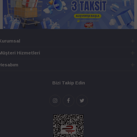
Kurumsal
Müşteri Hizmetleri
Hesabım
Bizi Takip Edin