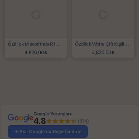
Özdilek Miscanthus Rf Çift Kişilik Uyku Seti Krem
Özdilek White Çift Kişilik Lila Uyku Seti
4,820.00
4,820.00
SEPETE EKLE
SEPETE EKLE
Google Yorumları
4.8
(374)
Bizi Google'da Değerlendirin