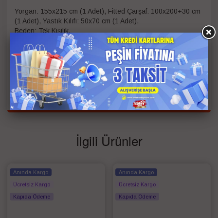
Yorgan: 155x215 cm (1 Adet), Fitted Çarşaf: 100x200+30 cm
(1 Adet), Yastık Kılıfı: 50x70 cm (1 Adet),
Beden: Tek Kişilik,
Ebat: 155x215 cm,
Kumaş/Materyal Tipi: %100 Pamuk
Kişi Bilgisi
Tek Kişilik
Renk
Buz Mavisi
İlgili Ürünler
Anında Kargo
Anında Kargo
Ücretsiz Kargo
Ücretsiz Kargo
Kapıda Ödeme
Kapıda Ödeme