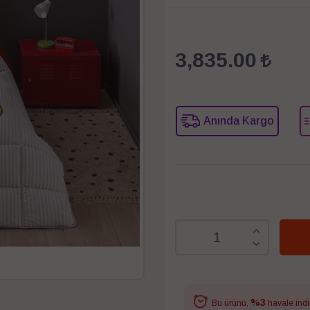
3,835.00
Anında Kargo
%3
Bu ürünü,
havale indi