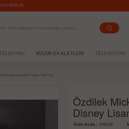
OYA VERİLİR
 TELEFONU
KÜÇÜK EV ALETLERI
TELEVIZYON
k Disney Lisanslı Uyku Seti Gri
Özdilek Mick
Disney Lisan
Ürün Kodu :
198530
M