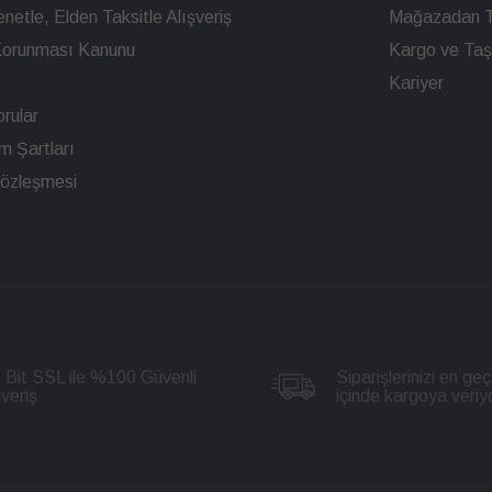
netle, Elden Taksitle Alışveriş
Mağazadan T
n Korunması Kanunu
Kargo ve Taşı
Kariyer
rular
ım Şartları
Sözleşmesi
 Bit SSL ile %100 Güvenli
Siparişlerinizi en geç
şveriş
içinde kargoya veriy