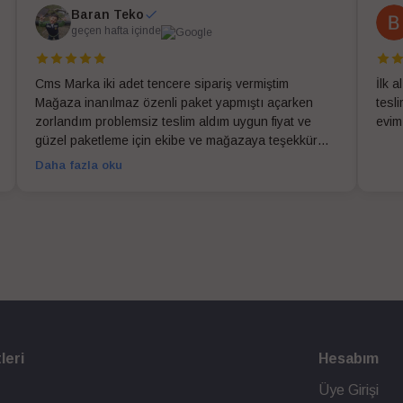
Baran Teko
geçen hafta içinde
Cms Marka iki adet tencere sipariş vermiştim
İlk 
Mağaza inanılmaz özenli paket yapmıştı açarken
tesl
zorlandım problemsiz teslim aldım uygun fiyat ve
evim
güzel paketleme için ekibe ve mağazaya teşekkür
ederim
Daha fazla oku
leri
Hesabım
Üye Girişi