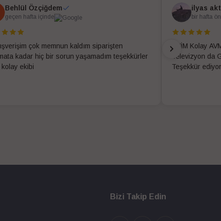
Behlül Özçiğdem
ilyas ak
geçen hafta içinde
bir hafta ö
alışverişim çok memnun kaldım siparişten
EVİM Kolay AVM
imata kadar hiç bir sorun yaşamadım teşekkürler
Televizyon da G
 kolay ekibi
Teşekkür ediyo
Bizi Takip Edin