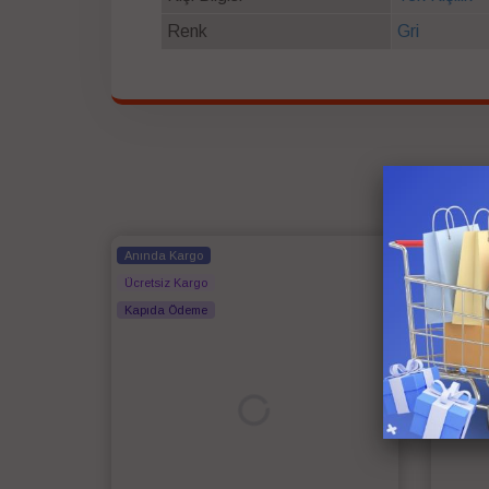
Renk
Gri
Anında Kargo
Anında
Ücretsiz Kargo
Ücretsi
Kapıda Ödeme
Kapıda