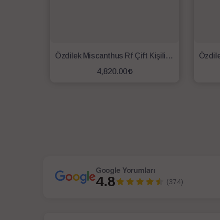
Özdilek Miscanthus Rf Çift Kişilik Uyku Seti Krem
4,820.00
SEPETE EKLE
Google Yorumları
4.8
(374)