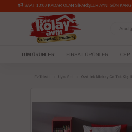
SAAT 13:00 KADAR OLAN SİPARİŞLER AYNI GÜN KARG
TÜM ÜRÜNLER
FIRSAT ÜRÜNLER
CEP
Ev Tekstili
Uyku Seti
Özdilek Mickey Co Tek Kişili