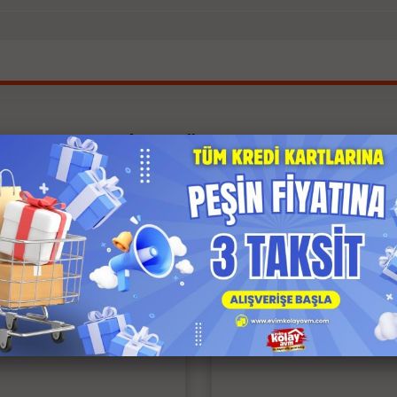
İlgili Ürünler
 Kargo
Anında Kargo
z Kargo
Ücretsiz Kargo
 Ödeme
Kapıda Ödeme