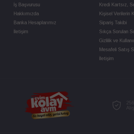
İş Başvurusu
Kredi Kartsız, Se
Hakkımızda
Kişisel Verileri
Banka Hesaplarımız
Sipariş Takibi
İletişim
Sıkça Sorulan So
Gizlilik ve Kullan
Mesafeli Satış 
İletişim
256
Alı