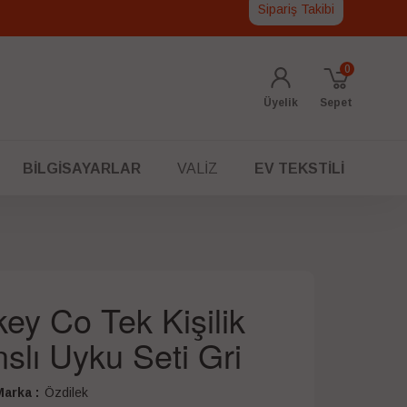
Sipariş Takibi
0
Üyelik
Sepet
BILGISAYARLAR
VALIZ
EV TEKSTILI
ey Co Tek Kişilik
slı Uyku Seti Gri
arka :
Özdilek