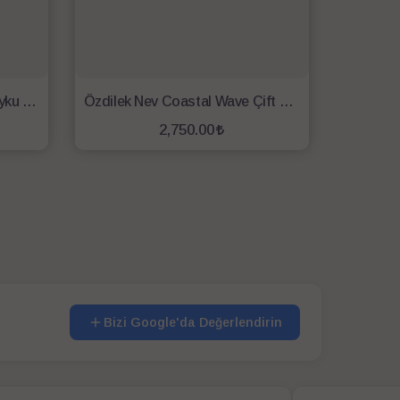
Özdilek Wonder Tek kişilik Uyku Seti Lacivert
Özdilek Nev Coastal Wave Çift Kişilik Uyku Seti Mavi
2,750.00
SEPETE EKLE
Bizi Google'da Değerlendirin