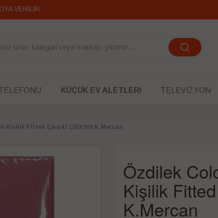
OYA VERİLİR
 TELEFONU
KÜÇÜK EV ALETLERI
TELEVIZYON
ek Kişilik Fitted Çarşaf 120X200 K.Mercan
Özdilek Colo
Kişilik Fitt
K.Mercan