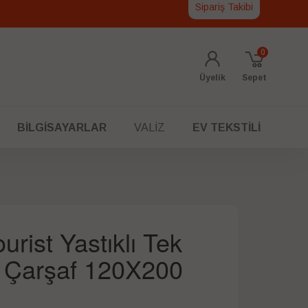
Sipariş Takibi
0
Üyelik
Sepet
BILGISAYARLAR
VALIZ
EV TEKSTILI
urist Yastıklı Tek
ed Çarşaf 120X200