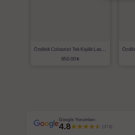
Özdilek Colourist Tek Kişilik Lastikli Fitted Çarşaf 100x200 K.Mercan
950.00
SEPETE EKLE
Google Yorumları
4.8
(374)