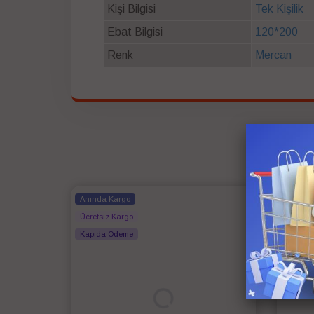
Kişi Bilgisi
Tek Kişilik
Ebat Bilgisi
120*200
Renk
Mercan
Anında Kargo
Anında
Ücretsiz Kargo
Ücretsi
Kapıda Ödeme
Kapıda