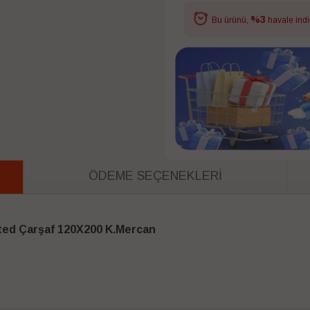
%3
Bu ürünü,
havale indi
ÖDEME SEÇENEKLERI
Fitted Çarşaf 120X200 K.Mercan