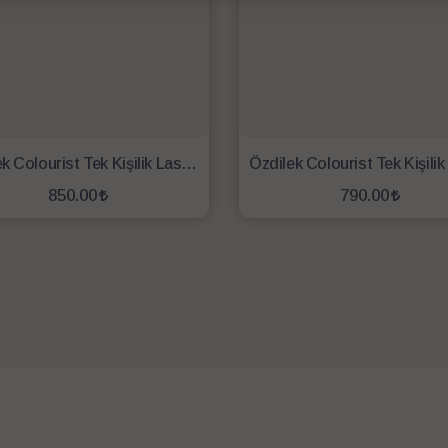
Özdilek Colourist Tek Kişilik Lastikli Fitted Çarşaf 100x200 Marina
850.00
790.00
SEPETE EKLE
SEPETE EKLE