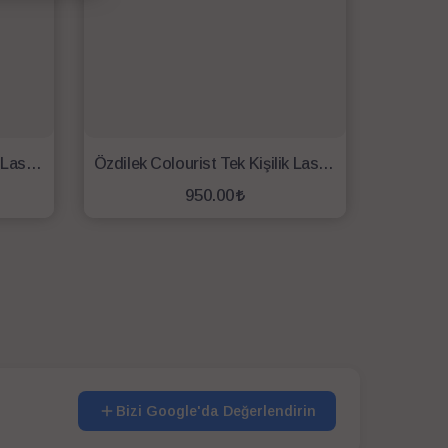
Özdilek Colourist Tek Kişilik Lastikli Fitted Çarşaf 100x200 Mürdüm
Özdilek Colourist Tek Kişilik Lastikli Fitted Çarşaf 100x200 Okyanus
950.00
SEPETE EKLE
Bizi Google'da Değerlendirin