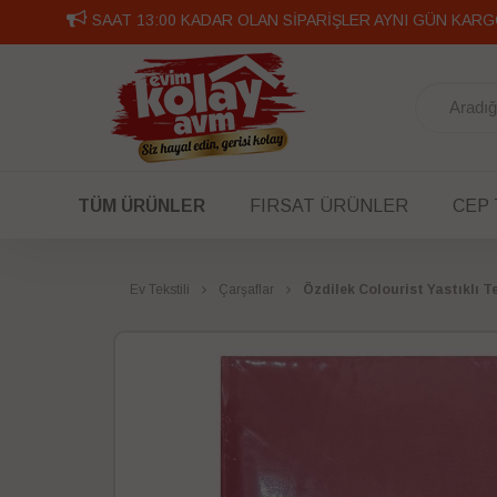
SAAT 13:00 KADAR OLAN SİPARİŞLER AYNI GÜN KARG
TÜM ÜRÜNLER
FIRSAT ÜRÜNLER
CEP
Ev Tekstili
Çarşaflar
Özdilek Colourist Yastıklı T