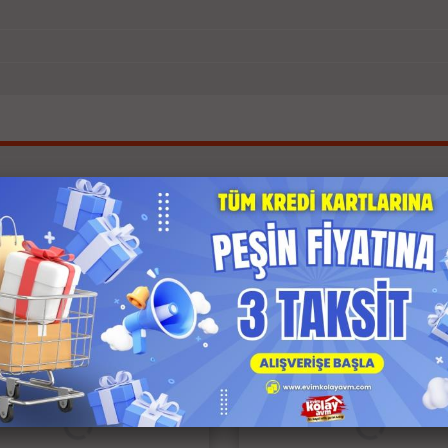
İlgili Ürünler
 Kargo
Anında Kargo
z Kargo
Ücretsiz Kargo
 Ödeme
Kapıda Ödeme