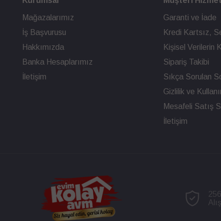
Kurumsal
Müşteri Hizmet
Mağazalarımız
Garanti ve İade
İş Başvurusu
Kredi Kartsız, Se
Hakkımızda
Kişisel Verileri
Banka Hesaplarımız
Sipariş Takibi
İletişim
Sıkça Sorulan So
Gizlilik ve Kullan
Mesafeli Satış 
İletişim
256
Alı