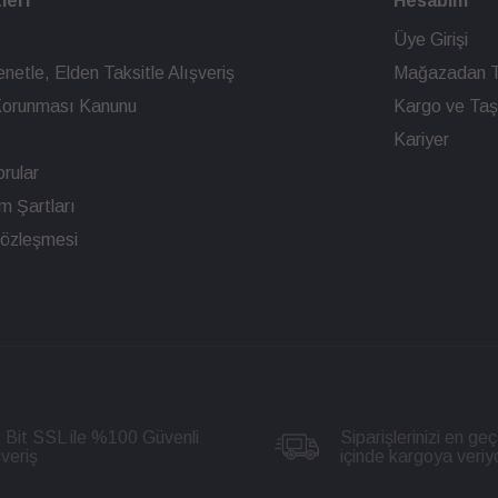
leri
Hesabım
Üye Girişi
netle, Elden Taksitle Alışveriş
Mağazadan T
n Korunması Kanunu
Kargo ve Taşı
Kariyer
rular
ım Şartları
Sözleşmesi
 Bit SSL ile %100 Güvenli
Siparişlerinizi en geç
şveriş
içinde kargoya veriy