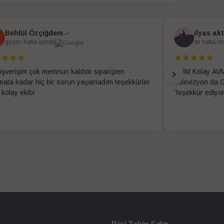
Behlül Özçiğdem
ilyas ak
geçen hafta içinde
bir hafta ö
alışverişim çok memnun kaldım siparişten
EVİM Kolay AVM
imata kadar hiç bir sorun yaşamadım teşekkürler
Televizyon da G
 kolay ekibi
Teşekkür ediyo