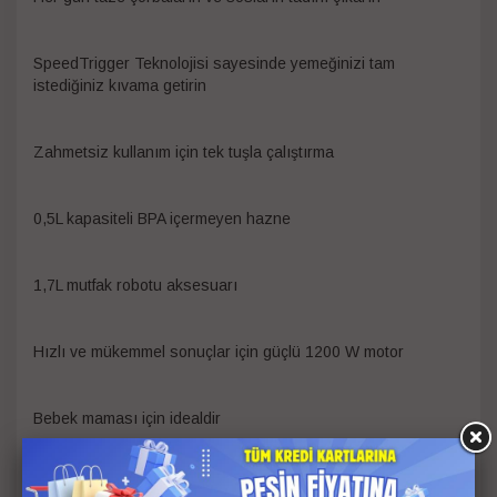
SpeedTrigger Teknolojisi sayesinde yemeğinizi tam
istediğiniz kıvama getirin
Zahmetsiz kullanım için tek tuşla çalıştırma
0,5L kapasiteli BPA içermeyen hazne
1,7L mutfak robotu aksesuarı
Hızlı ve mükemmel sonuçlar için güçlü 1200 W motor
Bebek maması için idealdir
Saklaması kolay