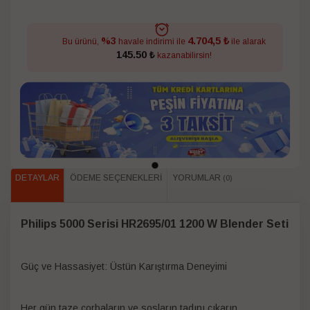
4.704,5 ₺
%3
Bu ürünü,
havale indirimi ile
ile alarak
145.50 ₺
kazanabilirsin!
DETAYLAR
ÖDEME SEÇENEKLERI
YORUMLAR
(0)
Philips 5000 Serisi HR2695/01 1200 W Blender Seti
Güç ve Hassasiyet: Üstün Karıştırma Deneyimi
Her gün taze çorbaların ve sosların tadını çıkarın