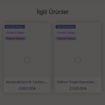
İlgili Ürünler
Anında Kargo
Anında Kargo
Ücretsiz Kargo
Ücretsiz Kargo
Kapıda Ödeme
Kapıda Ödeme
Arzum AR1113-B Technoart Neo El Blenderi - Beyaz
Stilevs Tropix Duo Kişisel Blender - Beyaz
2,850.00
2,510.00
SEPETE EKLE
SEPETE EKLE