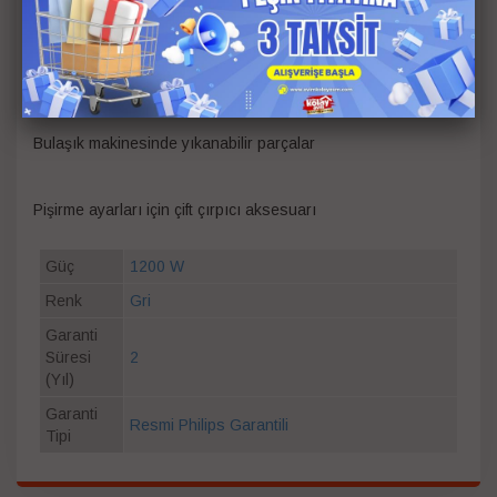
Dayanıklı paslanmaz çelik bıçaklar sayesinde kusursuz
karıştırma
Bulaşık makinesinde yıkanabilir parçalar
Pişirme ayarları için çift çırpıcı aksesuarı
Güç
1200 W
Renk
Gri
Garanti
Süresi
2
(Yıl)
Garanti
Resmi Philips Garantili
Tipi