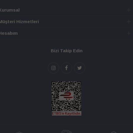
Kurumsal
Müşteri Hizmetleri
Hesabım
Bizi Takip Edin