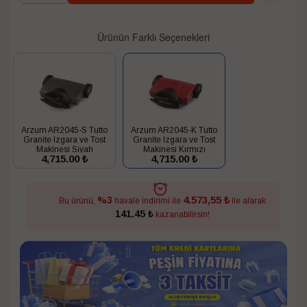
Ürünün Farklı Seçenekleri
Arzum AR2045-S Tutto
Arzum AR2045-K Tutto
Granite Izgara ve Tost
Granite Izgara ve Tost
Makinesi Siyah
Makinesi Kırmızı
4,715.00 ₺
4,715.00
₺
4.573,55 ₺
%3
Bu ürünü,
havale indirimi ile
ile alarak
141.45 ₺
kazanabilirsin!