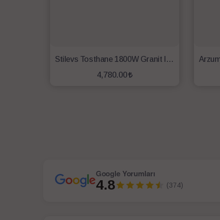
Stilevs Tosthane 1800W Granit Izgaralı Tost Makinesi - Siyah
4,780.00
SEPETE EKLE
Google Yorumları
4.8
(374)