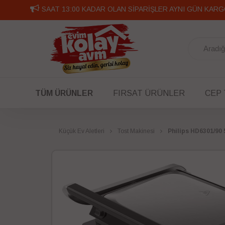
SAAT 13:00 KADAR OLAN SİPARİŞLER AYNI GÜN KARG
TÜM ÜRÜNLER
FIRSAT ÜRÜNLER
CEP
Küçük Ev Aletleri
Tost Makinesi
Philips HD6301/90 