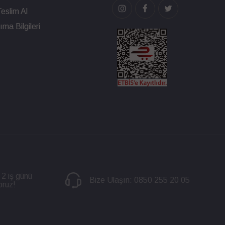
eslim Al
ma Bilgileri
 2 iş günü
Bize Ulaşın:
0850 255 20 05
oruz!