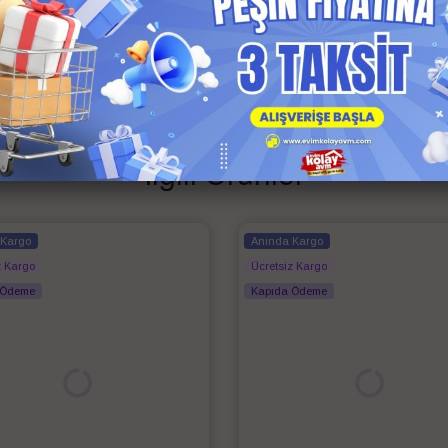
s Garantili
İlgili Ürünler
 Kargo
Anında Kargo
z Kargo
Ücretsiz Kargo
 Ödeme
Kapıda Ödeme