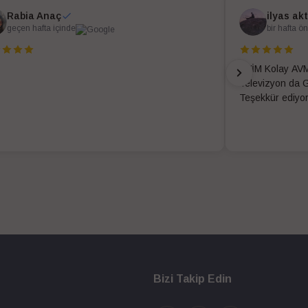
Rabia Anaç
ilyas ak
geçen hafta içinde
bir hafta ö
EVİM Kolay AVM
Televizyon da G
Teşekkür ediyo
Bizi Takip Edin