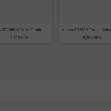
Arzum AR2045-S Tutto Granite Izgara ve Tost Makinesi Siyah
4,715.00
6,355.00
SEPETE EKLE
SEPETE EKLE