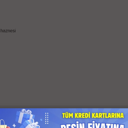
ğ haznesi