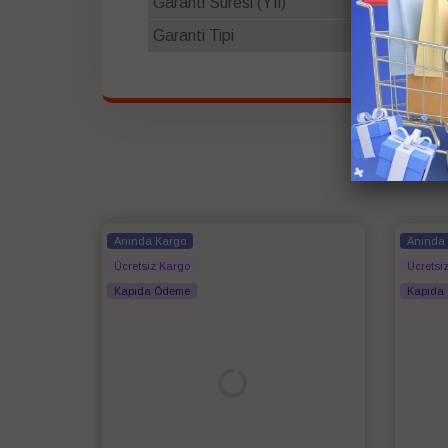
Garanti Süresi (Yıl)
2
Garanti Tipi
Resmi Philip
Anında Kargo
Anında
Ücretsiz Kargo
Ücretsi
Kapıda Ödeme
Kapıda