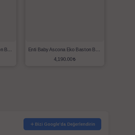
Enti Baby Ascona Eko Baston Bebek Arabası-Fuşya
Enti Baby Ascona Eko Baston Bebek Arabası-Kırmızı
4,190.00
SEPETE EKLE
Bizi Google'da Değerlendirin