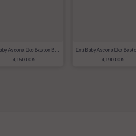
Enti Baby Ascona Eko Baston Bebek Arabası-Siyah
4,150.00
4,190.00
SEPETE EKLE
SEPETE EKLE