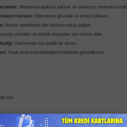
erlekler:
Manevra kabiliyeti yüksek ve sarsıntıyı minimuma indiri
emniyet kemeri:
Maksimum güvenlik ve kolay kullanım.
i:
Bozuk zeminlerde bile konforlu sürüş sağlar.
ışveriş çantaları ve bebek ihtiyaçları için ekstra alan.
aylığı:
Ebeveynler için pratik bir detay.
anı:
Seyir sırasında bebeğinizi kolaylıkla görebilirsiniz.
ah Gri)