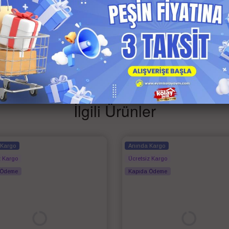
İlgili Ürünler
 Kargo
Anında Kargo
z Kargo
Ücretsiz Kargo
 Ödeme
Kapıda Ödeme