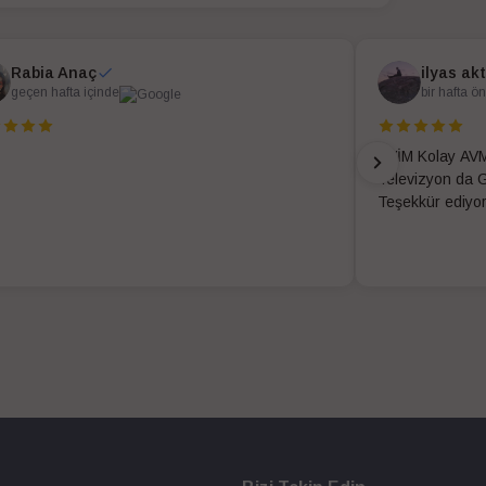
Rabia Anaç
ilyas ak
geçen hafta içinde
bir hafta ö
EVİM Kolay AVM
Televizyon da G
Teşekkür ediyo