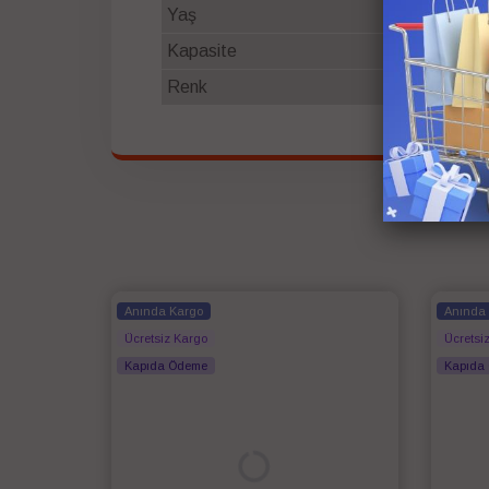
Yaş
0-3
Kapasite
0-15 KG
Renk
Siyah&Gri
Anında Kargo
Anında
Ücretsiz Kargo
Ücretsi
Kapıda Ödeme
Kapıda