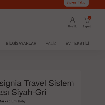
Sipariş Takibi
0
Üyelik
Sepet
BILGISAYARLAR
VALIZ
EV TEKSTILI
signia Travel Sistem
sı Siyah-Gri
arka :
Enti Baby