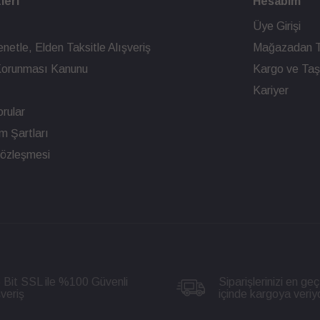
leri
Hesabım
Üye Girişi
netle, Elden Taksitle Alışveriş
Mağazadan T
n Korunması Kanunu
Kargo ve Taşı
Kariyer
rular
ım Şartları
Sözleşmesi
 Bit SSL ile %100 Güvenli
Siparişlerinizi en geç
şveriş
içinde kargoya veriy