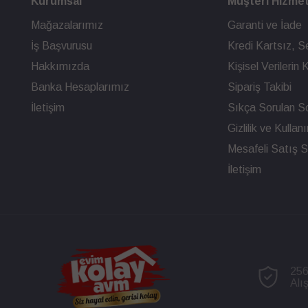
Kurumsal
Müşteri Hizmet
Mağazalarımız
Garanti ve İade
İş Başvurusu
Kredi Kartsız, Se
Hakkımızda
Kişisel Verileri
Banka Hesaplarımız
Sipariş Takibi
İletişim
Sıkça Sorulan So
Gizlilik ve Kullan
Mesafeli Satış 
İletişim
256
Alı