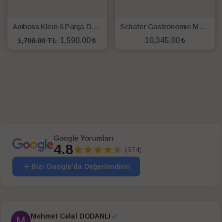
Amboss Klein 6 Parça Döküm Granit Kaplama Tencere Seti
Schafer Gastronomie Master Yanmaz Yapışmaz İndüksiyon Tabanlı 7 Parça Tencere Seti Siyah
1,700.00 TL
1,590.00
10,345.00
SEPETE EKLE
SEPETE EKLE
Google Yorumları
4.8
(374)
Bizi Google'da Değerlendirin
Mehmet Celal DODANLI