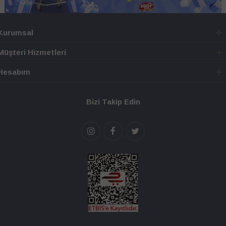
Kurumsal
Müşteri Hizmetleri
Hesabım
Bizi Takip Edin