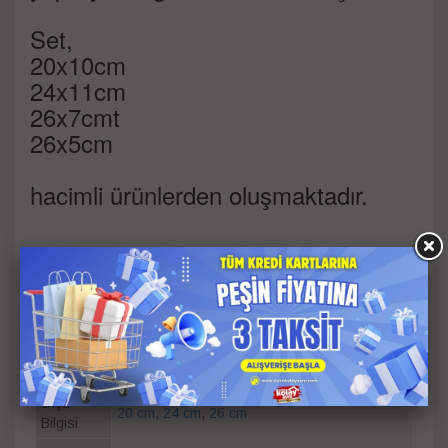
Set,
20x10cm
24x11cm
26x7cmt
26x5cm
hacimli ürünlerden oluşmaktadır.
Toplam Parça Sayısı : 7
Parça
7
Sayısı
Ölçü
20 cm
,
24 cm
,
26 cm
Bilgisi