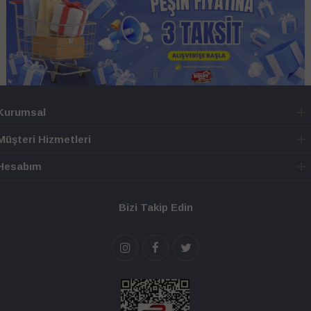
Kurumsal
Müşteri Hizmetleri
Hesabım
Bizi Takip Edin