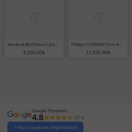
Arzum Ar4110 Nova Cyclone Toz Torbasuız Elektrikli Süpürge
Philips FC9332/07 Eco-A PowerPro Compact Süpürge + DST7022 Ütü Hediyeli
8,190.00
12,025.00
SEPETE EKLE
SEPETE EKLE
Google Yorumları
4.8
(374)
Bizi Google'da Değerlendirin