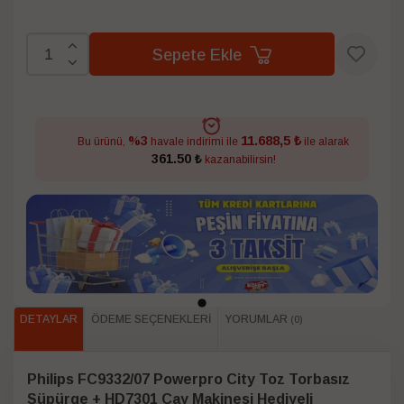
Sepete Ekle
11.688,5 ₺
%3
Bu ürünü,
havale indirimi ile
ile alarak
361.50 ₺
kazanabilirsin!
DETAYLAR
ÖDEME SEÇENEKLERI
YORUMLAR
(0)
Philips FC9332/07 Powerpro City Toz Torbasız
Süpürge + HD7301 Çay Makinesi Hediyeli