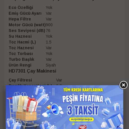
Eco Özelliği
Yok
Emiş Gücü Ayarı
Var
Hepa Filtre
Var
Motor Gücü (watt)
900
Ses Seviyesi (dB)
76
Su Haznesi
Yok
Toz Hacmi (L)
1.5
Toz Haznesi
Var
Toz Torbası
Yok
Turbo Başlık
Var
Ürün Rengi
Siyah
HD7301 Çay Makinesi
Çay Filtresi
Var
Demlik Kapasitesi (L)
0,9
Demlik Malzemesi
Cam
Gövde Malzemesi
Plastik
Güç (W)
1700
Kaynama Göstergesi
Var
Su Isıtıcı Kapasitesi (L)
1,9
Su/Kireç Filtresi
Var