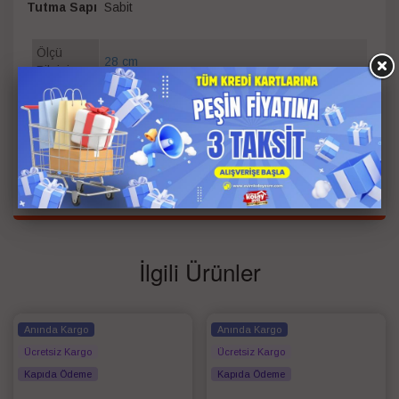
Tutma Sapı
Sabit
Ölçü
28 cm
Bilgisi
Garanti
Süresi
2
(Yıl)
Garanti
Resmi Polo Chef Garantili
Tipi
İlgili Ürünler
Anında Kargo
Anında Kargo
Ücretsiz Kargo
Ücretsiz Kargo
Kapıda Ödeme
Kapıda Ödeme