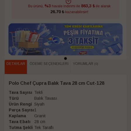
863,3 ₺
%3
Bu ürünü,
havale indirimi ile
ile alarak
26.70 ₺
kazanabilirsin!
DETAYLAR
ÖDEME SEÇENEKLERI
YORUMLAR
(0)
Polo Chef Çupra Balık Tava 28 cm Cut-128
Tava Sayısı
Tekli
Türü
Balık Tavası
Ürün Rengi
Siyah
Parça Sayısı
1
Kaplama
Granit
Tava Ebatı
28 cm
Tutma Şekli
Tek Taraflı