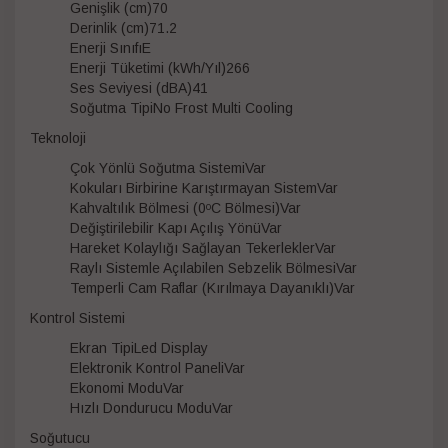
Genişlik (cm)70
Derinlik (cm)71.2
Enerji SınıfıE
Enerji Tüketimi (kWh/Yıl)266
Ses Seviyesi (dBA)41
Soğutma TipiNo Frost Multi Cooling
Teknoloji
Çok Yönlü Soğutma SistemiVar
Kokuları Birbirine Karıştırmayan SistemVar
Kahvaltılık Bölmesi (0ᵒC Bölmesi)Var
Değiştirilebilir Kapı Açılış YönüVar
Hareket Kolaylığı Sağlayan TekerleklerVar
Raylı Sistemle Açılabilen Sebzelik BölmesiVar
Temperli Cam Raflar (Kırılmaya Dayanıklı)Var
Kontrol Sistemi
Ekran TipiLed Display
Elektronik Kontrol PaneliVar
Ekonomi ModuVar
Hızlı Dondurucu ModuVar
Soğutucu