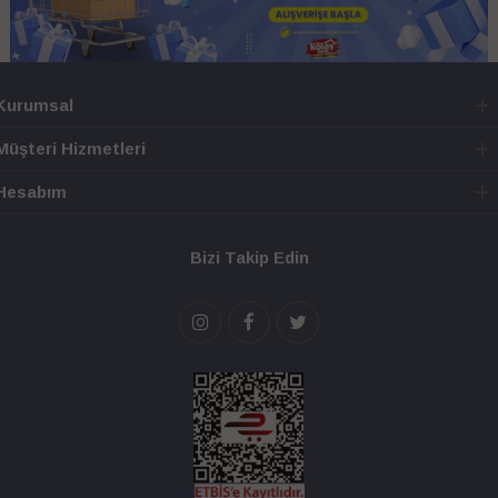
Kurumsal
Müşteri Hizmetleri
Hesabım
Bizi Takip Edin