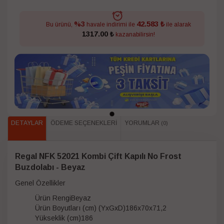
42.583 ₺
%3
Bu ürünü,
havale indirimi ile
ile alarak
1317.00 ₺
kazanabilirsin!
DETAYLAR
ÖDEME SEÇENEKLERI
YORUMLAR
(0)
Regal NFK 52021 Kombi Çift Kapılı No Frost
Buzdolabı - Beyaz
Genel Özellikler
Ürün RengiBeyaz
Ürün Boyutları (cm) (YxGxD)186x70x71,2
Yükseklik (cm)186