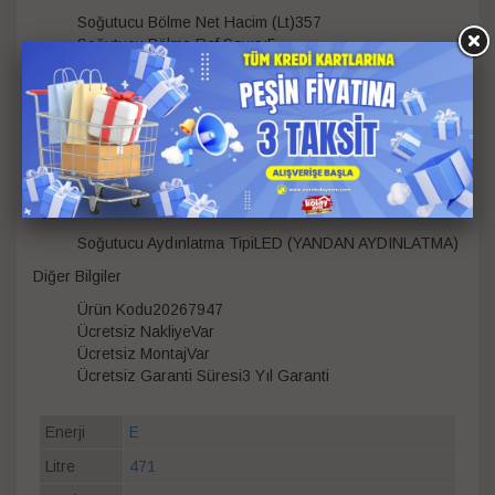
Soğutucu Bölme Net Hacim (Lt)357
Soğutucu Bölme Raf Sayısı5
Ayarlanabilir Cam RafVar
Dondurucu
Dondurucu Bölme Net Hacmi lt115
Dondurucu Bölme Çekmece Sayısı2
Dondurucu Bölme Yıldız Sayısı4
Aydınlatma
Soğutucu Aydınlatma TipiLED (YANDAN AYDINLATMA)
Diğer Bilgiler
Ürün Kodu20267947
Ücretsiz NakliyeVar
Ücretsiz MontajVar
Ücretsiz Garanti Süresi3 Yıl Garanti
Enerji
E
Litre
471