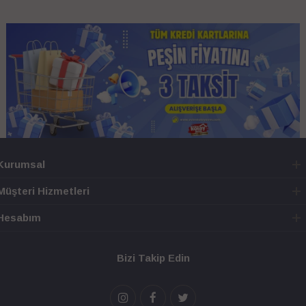
Kurumsal
Müşteri Hizmetleri
Hesabım
Bizi Takip Edin