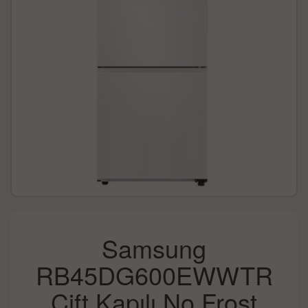
Samsung
RB45DG600EWWTR
Çift Kapılı No Frost