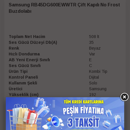
Samsung RB45DG600EWWTR Çift Kapılı No Frost
Buzdolabı
Toplam Net Hacim
508 lt
Ses Gücü Düzeyi Db(A)
35
Renk
Beyaz
Hızlı Dondurma
Var
AB Yeni Enerji Sınıfı
E
Ses Gücü Sınıfı
C
Ürün Tipi
Kombi Tip
Kontrol Paneli
Dijital
Kullanım Şekli
Solo
Üretici
Samsung
Yükseklik (cm)
192
Genişlik (cm)
75
Soğutucu Bölmeler Toplam Net Hacim
340 lt
Dondurucu Özelliği
No Frost
Yıllık Enerji Tüketimi (kWh)
308
Hızlı Soğutma
Var
Derinlik (cm)
71