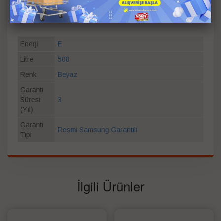
Aydınlatma
Var
Dondurucu Bölmeler Toplam Net Hacim
167 lt
Enerji
E
Litre
508
Renk
Beyaz
Garanti
Süresi
3
(Yıl)
Garanti
Resmi Samsung Garantili
Tipi
İlgili Ürünler