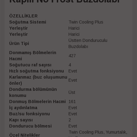
ÖZELLİKLER
Soğutma Sistemi
Twin Cooling Plus
Yerleştir
Harici
Yerleştir
Harici
Üstten Donduruculu
Ürün Tipi
Buzdolabı
Donmamış Bölmelerin
427
Hacmi
Soğutucu raf sayısı
4
Hızlı soğutma fonksiyonu
Evet
Karlanmaz (buz oluşumunu
Evet
önler)
Dondurma bölümünün
Üst
konumu
Donmuş Bölmelerin Hacmi
161
İç aydınlatma
Evet
Buz/su fonksiyonu
Evet
Kapı sayısı
2
Dondurucu bölmesi
Evet
Twin Cooling Plus, Yumurtalık,
Özel Nitelikler