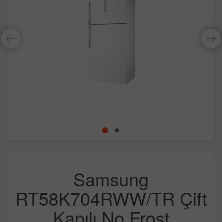
Samsung
RT58K704RWW/TR Çift
Kapılı No Frost