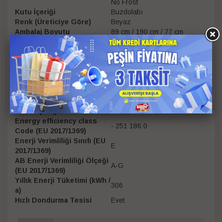
No Frost
Kutu İçeriği
Buzdolabı
Renk (Üreticiye Göre)
Beyaz
Ambalaj Boyutu
89 cm / 190 cm / 77 cm
3 Yıl Samsung Türkiye
Üretici Garantisi
Garantili
Üretim Yeri
Tayland
Ambalaj Genişliği
89
Ambalaj Yüksekliği
190
Ambalaj Derinliği
77
Çevre Ölçüsü
522 cm
Ambalajlı Ağırlık
99.5
Energy efficiency class
- 251 186 0
Code (EU 2017/1369)
Enerji Verimliliği Sınıfı (EU
E
2017/1369)
AB Enerji Verimliliği Ölçeği
A-G
(EU 2017/1369)
Yıllık Enerji Tüketimi (kWh /
306
a)
Hızlı Dondurma Tesisi
Evet