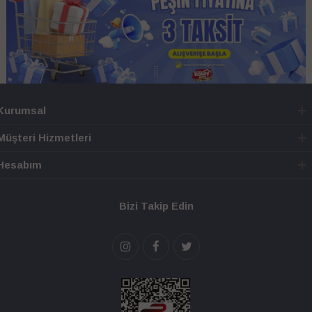
Kurumsal
Müşteri Hizmetleri
Hesabım
Bizi Takip Edin