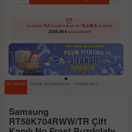
76.145 ₺
%3
Bu ürünü,
havale indirimi ile
ile alarak
2355.00 ₺
kazanabilirsin!
DETAYLAR
ÖDEME SEÇENEKLERI
YORUMLAR
(0)
Samsung
RT58K704RWW/TR Çift
Kapılı No Frost Buzdolabı