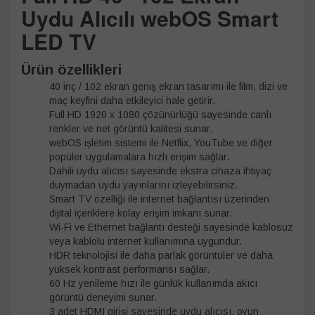
Uydu Alıcılı webOS Smart
LED TV
Ürün özellikleri
40 inç / 102 ekran geniş ekran tasarımı ile film, dizi ve
maç keyfini daha etkileyici hale getirir.
Full HD 1920 x 1080 çözünürlüğü sayesinde canlı
renkler ve net görüntü kalitesi sunar.
webOS işletim sistemi ile Netflix, YouTube ve diğer
popüler uygulamalara hızlı erişim sağlar.
Dahili uydu alıcısı sayesinde ekstra cihaza ihtiyaç
duymadan uydu yayınlarını izleyebilirsiniz.
Smart TV özelliği ile internet bağlantısı üzerinden
dijital içeriklere kolay erişim imkanı sunar.
Wi-Fi ve Ethernet bağlantı desteği sayesinde kablosuz
veya kablolu internet kullanımına uygundur.
HDR teknolojisi ile daha parlak görüntüler ve daha
yüksek kontrast performansı sağlar.
60 Hz yenileme hızı ile günlük kullanımda akıcı
görüntü deneyimi sunar.
3 adet HDMI girişi sayesinde uydu alıcısı, oyun