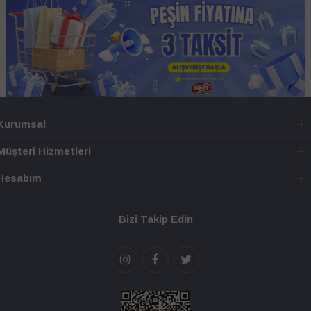
Kurumsal
Müşteri Hizmetleri
Hesabım
Bizi Takip Edin