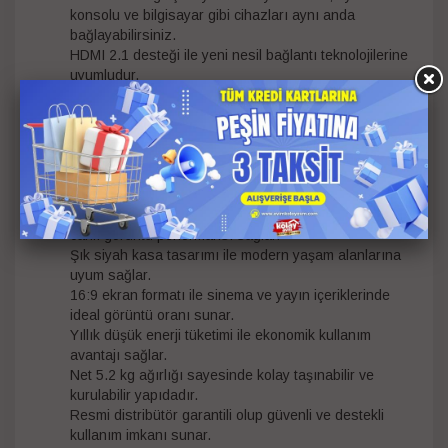
konsolu ve bilgisayar gibi cihazları aynı anda
bağlayabilirsiniz.
HDMI 2.1 desteği ile yeni nesil bağlantı teknolojilerine
uyumludur.
2 adet USB girişi sayesinde USB bellek üzerinden film,
müzik ve fotoğraf oynatabilirsiniz.
Bluetooth özelliği sayesinde kablosuz kulaklık ve
hoparlör bağlantısı yapılabilir.
Kulaklık girişi ile kişisel kullanım için rahat ses
deneyimi sunar.
LED görüntü teknolojisi sayesinde enerji tasarruflu ve
canlı görüntü performansı sağlar.
Şık siyah kasa tasarımı ile modern yaşam alanlarına
uyum sağlar.
16:9 ekran formatı ile sinema ve yayın içeriklerinde
ideal görüntü oranı sunar.
Yıllık düşük enerji tüketimi ile ekonomik kullanım
avantajı sağlar.
Net 5.2 kg ağırlığı sayesinde kolay taşınabilir ve
kurulabilir yapıdadır.
Resmi distribütör garantili olup güvenli ve destekli
kullanım imkanı sunar.