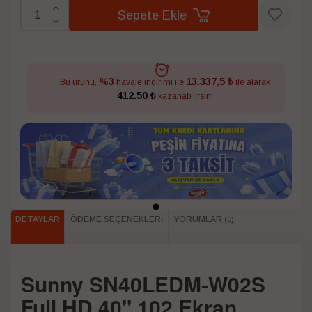
Sepete Ekle
13.337,5 ₺
%3
Bu ürünü,
havale indirimi ile
ile alarak
412.50 ₺
kazanabilirsin!
DETAYLAR
ÖDEME SEÇENEKLERI
YORUMLAR
(0)
Sunny SN40LEDM-W02S
Full HD 40" 102 Ekran