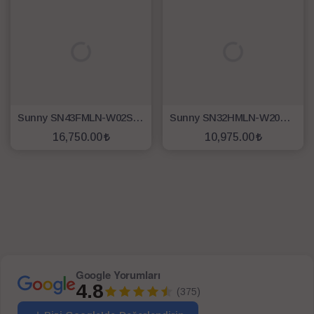
Sunny SN43FMLN-W02S 43'' 109 Ekran Uydu Alıcılı Full HD webOS Led TV
Sunny SN32HMLN-W20S HD 32" 82 Ekran Uydu Alıcılı webOS Smart LED TV
16,750.00
10,975.00
SEPETE EKLE
SEPETE EKLE
Google Yorumları
4.8
(375)