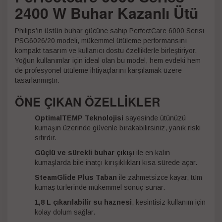
2400 W Buhar Kazanlı Ütü
Philips’in üstün buhar gücüne sahip PerfectCare 6000 Serisi
PSG6026/20 modeli, mükemmel ütüleme performansını
kompakt tasarım ve kullanıcı dostu özelliklerle birleştiriyor.
Yoğun kullanımlar için ideal olan bu model, hem evdeki hem
de profesyonel ütüleme ihtiyaçlarını karşılamak üzere
tasarlanmıştır.
ÖNE ÇIKAN ÖZELLİKLER
OptimalTEMP Teknolojisi
sayesinde ütünüzü
kumaşın üzerinde güvenle bırakabilirsiniz, yanık riski
sıfırdır.
Güçlü ve sürekli buhar çıkışı
ile en kalın
kumaşlarda bile inatçı kırışıklıkları kısa sürede açar.
SteamGlide Plus Taban
ile zahmetsizce kayar, tüm
kumaş türlerinde mükemmel sonuç sunar.
1,8 L çıkarılabilir su haznesi
, kesintisiz kullanım için
kolay dolum sağlar.