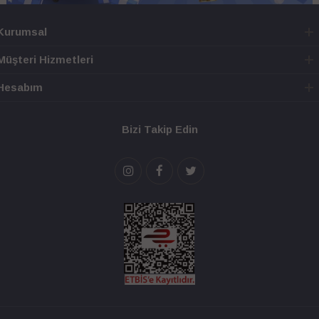
Kurumsal
Müşteri Hizmetleri
Hesabım
Bizi Takip Edin