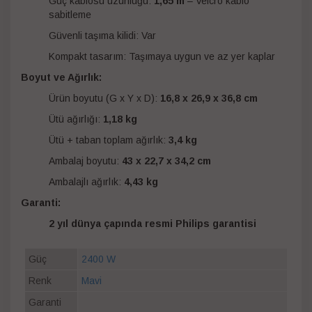
Güç kablosu uzunluğu:
1,65 m
– Velcro kablo
sabitleme
Güvenli taşıma kilidi: Var
Kompakt tasarım: Taşımaya uygun ve az yer kaplar
Boyut ve Ağırlık:
Ürün boyutu (G x Y x D):
16,8 x 26,9 x 36,8 cm
Ütü ağırlığı:
1,18 kg
Ütü + taban toplam ağırlık:
3,4 kg
Ambalaj boyutu:
43 x 22,7 x 34,2 cm
Ambalajlı ağırlık:
4,43 kg
Garanti:
2 yıl dünya çapında resmi Philips garantisi
Güç
2400 W
Renk
Mavi
Garanti