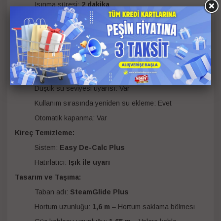
Isınma süresi:
2 dakika
Kullanım ve Konfor:
Su haznesi kapasitesi:
1800 ml
(çıkarılabilir ve kolay
doldurulabilir)
Tüm kumaş türlerinde güvenli kullanım
Musluk suyu ile kullanılabilir
Düşük su seviyesi uyarısı: Var
Kullanım sırasında yeniden su ekleme: Evet
Otomatik kapanma: Var
Kireç Temizleme:
Sistem:
Easy De-Calc Plus
Hatırlatıcı:
Işık ile uyarı
Tasarım ve Taşıma:
Taban adı:
SteamGlide Plus
Hortum uzunluğu:
1,6 m
– Hortum saklama bölmesi