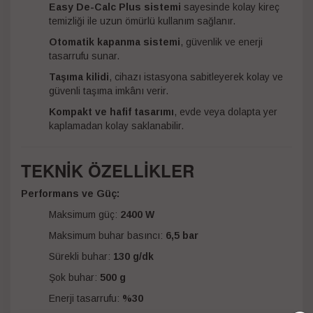
Easy De-Calc Plus sistemi
sayesinde kolay kireç
temizliği ile uzun ömürlü kullanım sağlanır.
Otomatik kapanma sistemi
, güvenlik ve enerji
tasarrufu sunar.
Taşıma kilidi
, cihazı istasyona sabitleyerek kolay ve
güvenli taşıma imkânı verir.
Kompakt ve hafif tasarımı
, evde veya dolapta yer
kaplamadan kolay saklanabilir.
TEKNİK ÖZELLİKLER
Performans ve Güç:
Maksimum güç:
2400 W
Maksimum buhar basıncı:
6,5 bar
Sürekli buhar:
130 g/dk
Şok buhar:
500 g
Enerji tasarrufu:
%30