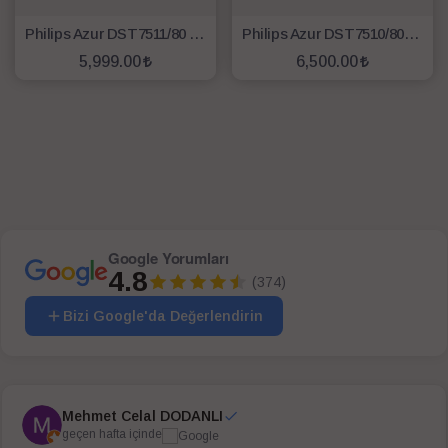
Philips Azur DST7511/80 7500 Serisi 3200 W Buharlı Ütü Siyah
Philips Azur DST7510/80 7500 Serisi 3200 W Buharlı Pro Ütü
5,999.00
6,500.00
SEPETE EKLE
SEPETE EKLE
Google Yorumları
4.8
(374)
Bizi Google'da Değerlendirin
Mehmet Celal DODANLI
geçen hafta içinde