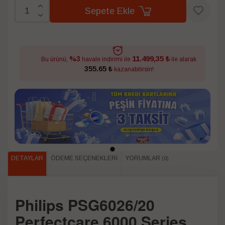
Sepete Ekle
11.499,35 ₺
%3
Bu ürünü,
havale indirimi ile
ile alarak
355.65 ₺
kazanabilirsin!
DETAYLAR
ÖDEME SEÇENEKLERI
YORUMLAR
(0)
Philips PSG6026/20
Perfectcare 6000 Series