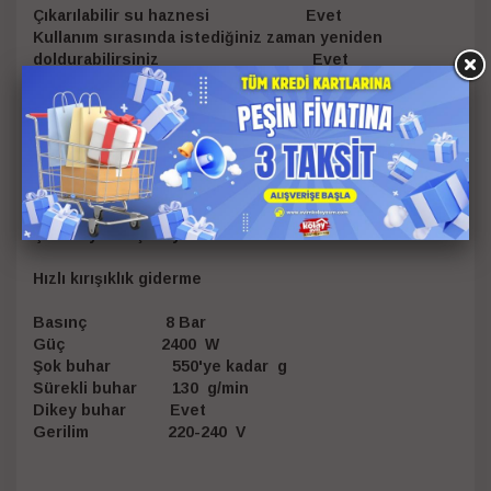
Çıkarılabilir su haznesi Evet
Kullanım sırasında istediğiniz zaman yeniden
doldurabilirsiniz Evet
Musluk suyu kullanılabilir Evet
Güç kablosu uzunluğu 1,65 m
Damlama Önleyici Evet
Hortum uzunluğu 1,6 m
Hassas buhar ucu Evet
Kolay kurulum ve saklama Kompakt tasarım
Kullanıma hazır Ses göstergesi
Çizilmeye karşı dayanıklı taban 5 stars
Hızlı kırışıklık giderme
Basınç 8 Bar
Güç 2400 W
Şok buhar 550'ye kadar g
Sürekli buhar 130 g/min
Dikey buhar Evet
Gerilim 220-240 V