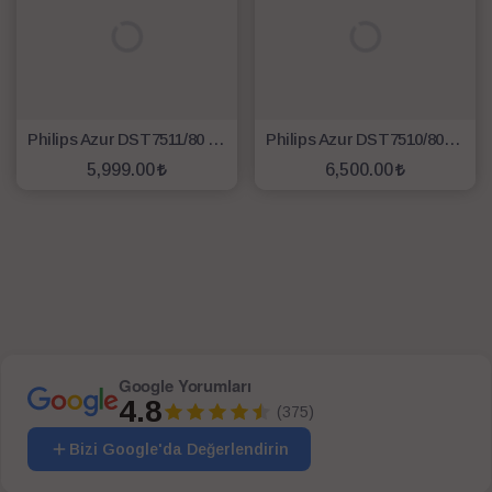
Philips Azur DST7511/80 7500 Serisi 3200 W Buharlı Ütü Siyah
Philips Azur DST7510/80 7500 Serisi 3200 W Buharlı Pro Ütü
5,999.00
6,500.00
SEPETE EKLE
SEPETE EKLE
Google Yorumları
4.8
(375)
Bizi Google'da Değerlendirin