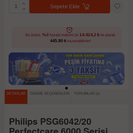
Sepete Ekle
14.414,2 ₺
%3
Bu ürünü,
havale indirimi ile
ile alarak
445.80 ₺
kazanabilirsin!
DETAYLAR
ÖDEME SEÇENEKLERI
YORUMLAR
(0)
Philips PSG6042/20
Perfectcare 6000 Serisi