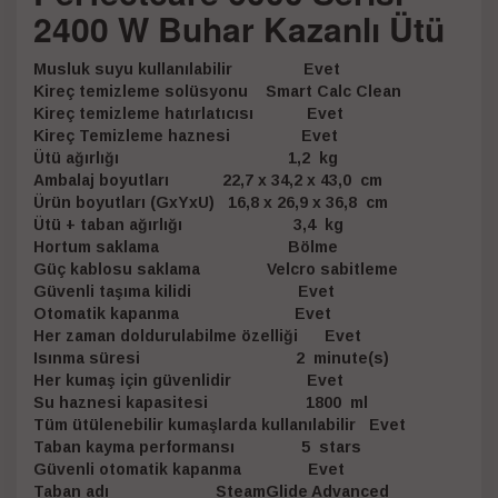
2400 W Buhar Kazanlı Ütü
Musluk suyu kullanılabilir Evet
Kireç temizleme solüsyonu Smart Calc Clean
Kireç temizleme hatırlatıcısı Evet
Kireç Temizleme haznesi Evet
Ütü ağırlığı 1,2 kg
Ambalaj boyutları 22,7 x 34,2 x 43,0 cm
Ürün boyutları (GxYxU) 16,8 x 26,9 x 36,8 cm
Ütü + taban ağırlığı 3,4 kg
Hortum saklama Bölme
Güç kablosu saklama Velcro sabitleme
Güvenli taşıma kilidi Evet
Otomatik kapanma Evet
Her zaman doldurulabilme özelliği Evet
Isınma süresi 2 minute(s)
Her kumaş için güvenlidir Evet
Su haznesi kapasitesi 1800 ml
Tüm ütülenebilir kumaşlarda kullanılabilir Evet
Taban kayma performansı 5 stars
Güvenli otomatik kapanma Evet
Taban adı SteamGlide Advanced