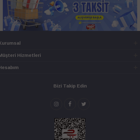
Kurumsal
Müşteri Hizmetleri
Hesabım
Bizi Takip Edin